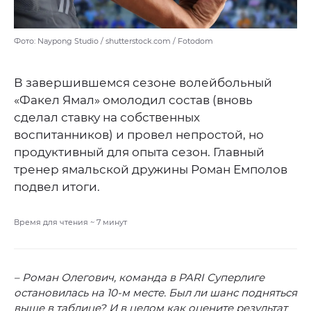
Фото: Naypong Studio / shutterstock.com / Fotodom
В завершившемся сезоне волейбольный
«Факел Ямал» омолодил состав (вновь
сделал ставку на собственных
воспитанников) и провел непростой, но
продуктивный для опыта сезон. Главный
тренер ямальской дружины Роман Емполов
подвел итоги.
Время для чтения ~
7
минут
– Роман Олегович, команда в PARI Суперлиге
остановилась на 10-м месте. Был ли шанс подняться
выше в таблице? И в целом как оцените результат