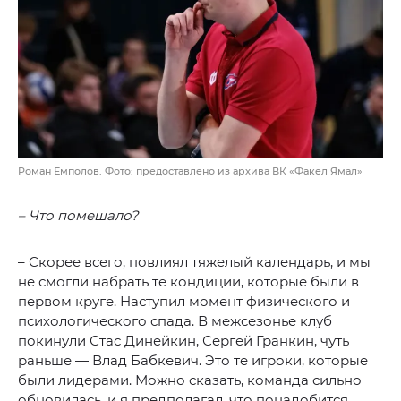
Роман Емполов. Фото: предоставлено из архива ВК «Факел Ямал»
– Что помешало?
– Скорее всего, повлиял тяжелый календарь, и мы
не смогли набрать те кондиции, которые были в
первом круге. Наступил момент физического и
психологического спада. В межсезонье клуб
покинули Стас Динейкин, Сергей Гранкин, чуть
раньше — Влад Бабкевич. Это те игроки, которые
были лидерами. Можно сказать, команда сильно
обновилась, и я предполагал, что понадобится