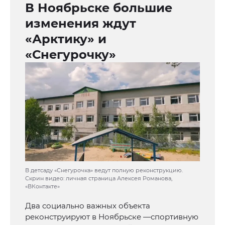
В Ноябрьске большие
изменения ждут
«Арктику» и
«Снегурочку»
В детсаду «Снегурочка» ведут полную реконструкцию.
Скрин видео: личная страница Алексея Романова,
«ВКонтакте»
Два социально важных объекта
реконструируют в Ноябрьске —спортивную