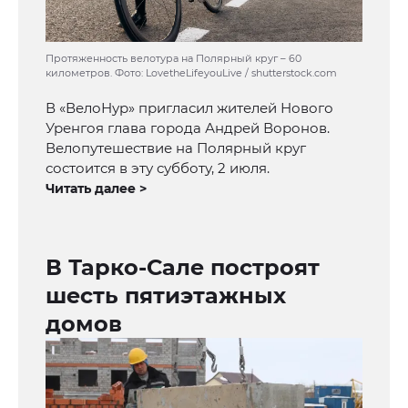
Протяженность велотура на Полярный круг – 60
километров. Фото: LovetheLifeyouLive / shutterstock.com
В «ВелоНур» пригласил жителей Нового
Уренгоя глава города Андрей Воронов.
Велопутешествие на Полярный круг
состоится в эту субботу, 2 июля.
Читать далее >
В Тарко-Сале построят
шесть пятиэтажных
домов