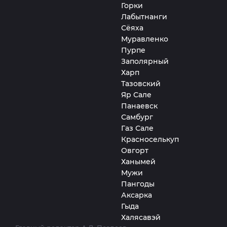
Горки
Лабытнанги
Сёяха
Муравленко
Пурпе
Заполярный
Харп
Тазовский
Яр Сале
Панаевск
Самбург
Газ Сале
Красноселькуп
Овгорт
Ханымей
Мужи
Пангоды
Аксарка
Гыда
Халясавэй