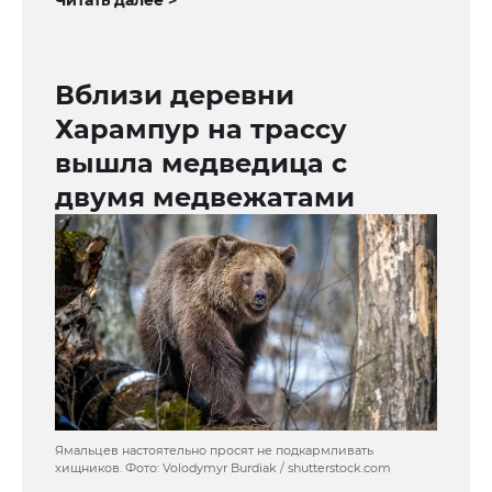
Читать далее >
Вблизи деревни
Харампур на трассу
вышла медведица с
двумя медвежатами
Ямальцев настоятельно просят не подкармливать
хищников. Фото: Volodymyr Burdiak / shutterstock.com