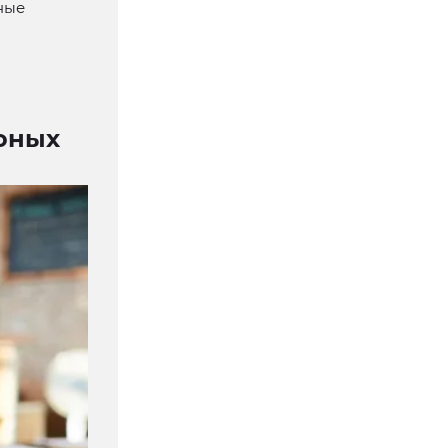
ные
 юных