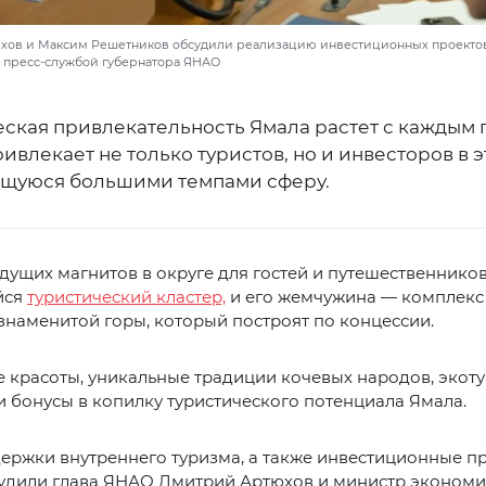
ов и Максим Решетников обсудили реализацию инвестиционных проектов 
 пресс-службой губернатора ЯНАО
еская привлекательность Ямала растет с каждым 
ивлекает не только туристов, но и инвесторов в э
щуюся большими темпами сферу.
дущих магнитов в округе для гостей и путешественнико
йся
туристический кластер,
и его жемчужина — комплекс 
наменитой горы, который построят по концессии.
 красоты, уникальные традиции кочевых народов, экот
и бонусы в копилку туристического потенциала Ямала.
ержки внутреннего туризма, а также инвестиционные п
судили глава ЯНАО Дмитрий Артюхов и министр экономи