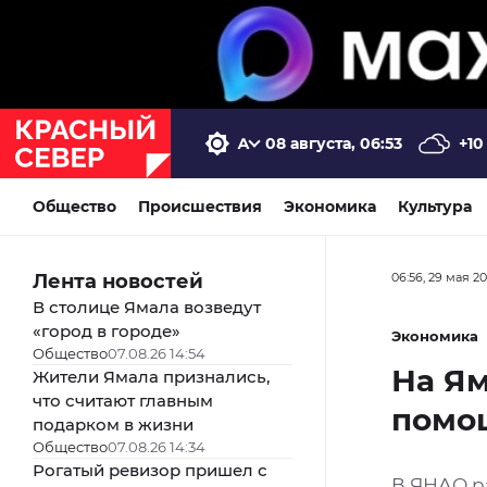
08 августа, 06:53
+10
Общество
Происшествия
Экономика
Культура
Лента новостей
06:56, 29 мая 2
В столице Ямала возведут
«город в городе»
Экономика
Общество
07.08.26 14:54
На Ям
Жители Ямала признались,
что считают главным
помо
подарком в жизни
Общество
07.08.26 14:34
Рогатый ревизор пришел с
В ЯНАО р