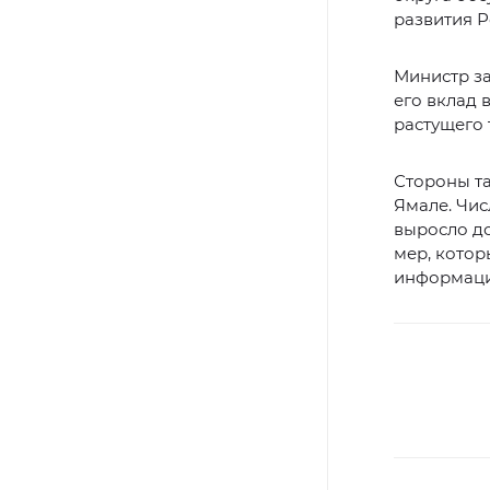
развития 
Министр за
его вклад 
растущего 
Стороны т
Ямале. Чи
выросло до
мер, котор
информаци