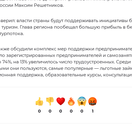
России Максим Решетников.
верил: власти страны будут поддерживать инициативы б
в туризм. Глава региона пообещал большую прибыль в б
турпотока.
акже обсудили комплекс мер поддержки предпринимат
сло зарегистрированных предпринимателей и самозанят
 74%, на 13% увеличилось число трудоустроенных. Сред
ыми они пользуются, самые популярные — льготные займ
онная поддержка, образовательные курсы, консультаци
0
0
0
0
0
1