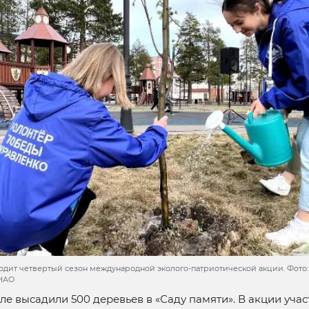
одит четвертый сезон международной эколого-патриотической акции. Фото:
ЯНАО
ле высадили 500 деревьев в «Саду памяти». В акции уча