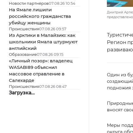
Новости партнёров
07.08.26 10:54
На Ямале лишили
Дмитрий Артюх
российского гражданства
предоставлено
убийцу женщины
Происшествия
07.08.26 09:57
Туристич
Из Арктики в Малайзию: как
школьники Ямала штурмуют
Регион пр
английский
развиваю
Образование
07.08.26 09:15
«Личный позор»: владелец
WASABI89 объяснил
массовое отравление в
Один из бу
Салехарде
создающи
Происшествия
07.08.26 08:47
подножия з
Загрузка...
Природные
вносят сво
Меры подд
округа об