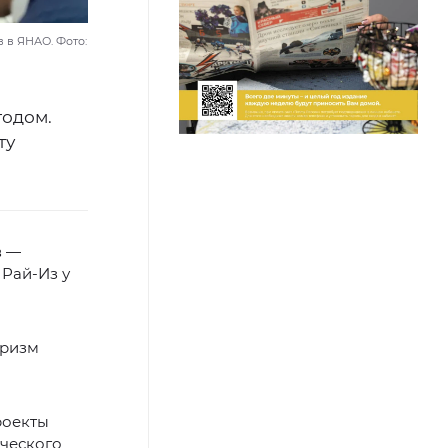
в ЯНАО. Фото:
годом.
ту
в —
Рай-Из у
уризм
роекты
ческого