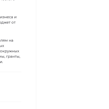
изнеса и
юджет от
елям на
ых
и окружных
ы, гранты,
и.