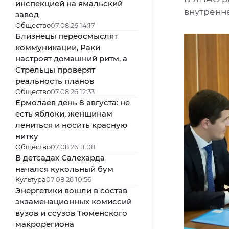
инспекцией на ямальский
внутренн
завод
Общество
07.08.26 14:17
Близнецы переосмыслят
коммуникации, Раки
настроят домашний ритм, а
Стрельцы проверят
реальность планов
Общество
07.08.26 12:33
Ермолаев день 8 августа: не
есть яблоки, женщинам
лениться и носить красную
нитку
Общество
07.08.26 11:08
В детсадах Салехарда
начался кукольный бум
Культура
07.08.26 10:56
Энергетики вошли в состав
экзаменационных комиссий
вузов и ссузов Тюменского
макрорегиона