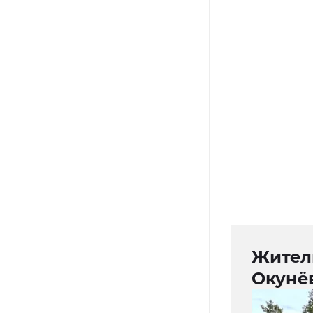
Жител
Окунёв