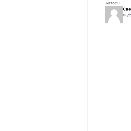
Авторы
Све
Жур