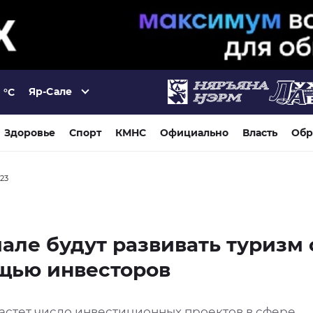
Яр-Сале
°C
Здоровье
Спорт
КМНС
Официально
Власть
Обр
023
але будут развивать туризм 
щью инвесторов
астет число инвестиционных проектов в сфере