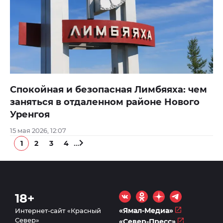
Спокойная и безопасная Лимбяяха: чем
заняться в отдаленном районе Нового
Уренгоя
15 мая 2026, 12:07
…
1
2
3
4
18+
«Ямал-Медиа»
Интернет-сайт «Красный
Север»
«Север-Пресс»