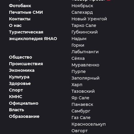
Фотобанк
Ноябрьск
Печатные СМИ
Салехард
Контакты
Новый Уренгой
О нас
Тарко Сале
Туристическая
Губкинский
энциклопедия ЯНАО
Надым
Горки
Лабытнанги
Общество
Сёяха
Происшествия
Муравленко
Экономика
Пурпе
Культура
Заполярный
Здоровье
Харп
Спорт
Тазовский
КМНС
Яр Сале
Официально
Панаевск
Власть
Самбург
Образование
Газ Сале
Красноселькуп
Овгорт