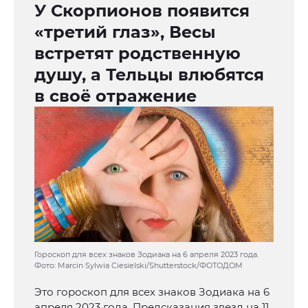
У Скорпионов появится
«третий глаз», Весы
встретят родственную
душу, а Тельцы влюбятся
в своё отражение
Гороскоп для всех знаков Зодиака на 6 апреля 2023 года.
Фото: Marcin Sylwia Ciesielski/Shutterstock/ФОТОДОМ
Это гороскоп для всех знаков Зодиака на 6
апреля 2023 года. Предсказания звезд на 11