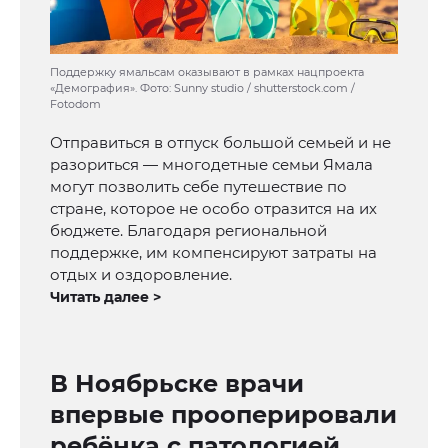
Поддержку ямальсам оказывают в рамках нацпроекта
«Демография». Фото: Sunny studio / shutterstock.com /
Fotodom
Отправиться в отпуск большой семьей и не
разориться — многодетные семьи Ямала
могут позволить себе путешествие по
стране, которое не особо отразится на их
бюджете. Благодаря региональной
поддержке, им компенсируют затраты на
отдых и оздоровление.
Читать далее >
В Ноябрьске врачи
впервые прооперировали
ребёнка с патологией