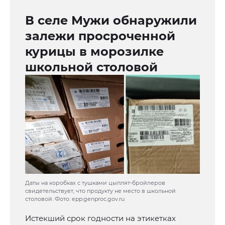
В селе Мужи обнаружили
залежи просроченной
курицы в морозилке
школьной столовой
Даты на коробках с тушками цыплят-бройлеров
свидетельствует, что продукту не место в школьной
столовой. Фото: epp.genproc.gov.ru
Истекший срок годности на этикетках