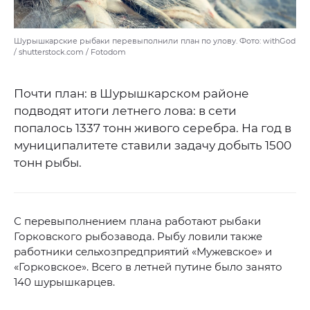
Шурышкарские рыбаки перевыполнили план по улову. Фото: withGod
/ shutterstock.com / Fotodom
Почти план: в Шурышкарском районе
подводят итоги летнего лова: в сети
попалось 1337 тонн живого серебра. На год в
муниципалитете ставили задачу добыть 1500
тонн рыбы.
С перевыполнением плана работают рыбаки
Горковского рыбозавода. Рыбу ловили также
работники сельхозпредприятий «Мужевское» и
«Горковское». Всего в летней путине было занято
140 шурышкарцев.