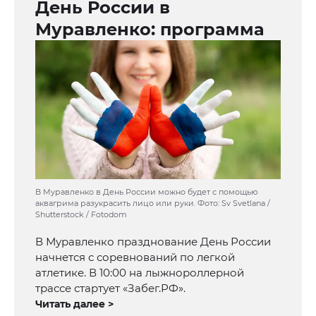
День России в
Муравленко: программа
В Муравленко в День России можно будет с помощью
аквагрима разукрасить лицо или руки. Фото: Sv Svetlana /
Shutterstock / Fotodom
В Муравленко празднование День России
начнется с соревнований по легкой
атлетике. В 10:00 на лыжнороллерной
трассе стартует «Забег.РФ».
Читать далее >