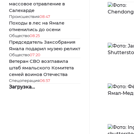
массовое отравление в
Салехарде
Происшествия
08:47
Походы в лес на Ямале
отменились до осени
Общество
08:25
Председатель Заксобрания
Ямала подарил музею реликт
Общество
07:20
Ветеран СВО возглавила
штаб ямальского Комитета
семей воинов Отечества
Спецоперация
06:57
Загрузка...