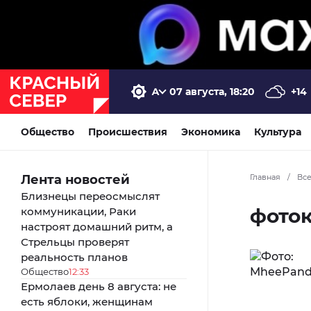
07 августа, 18:20
+14
Общество
Происшествия
Экономика
Культура
Лента новостей
Главная
/
Вс
Близнецы переосмыслят
фото
коммуникации, Раки
настроят домашний ритм, а
Стрельцы проверят
реальность планов
Общество
12:33
Ермолаев день 8 августа: не
есть яблоки, женщинам