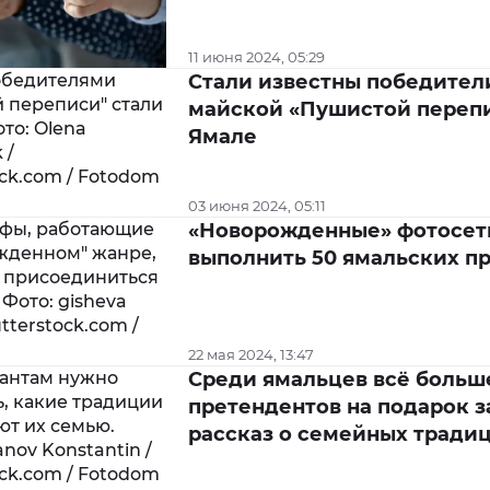
11 июня 2024, 05:29
Стали известны победител
майской «Пушистой перепи
Ямале
03 июня 2024, 05:11
«Новорожденные» фотосет
выполнить 50 ямальских п
22 мая 2024, 13:47
Среди ямальцев всё больш
претендентов на подарок з
рассказ о семейных тради