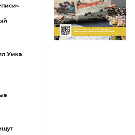
еписи»
вый
ил Умка
ные
ищут