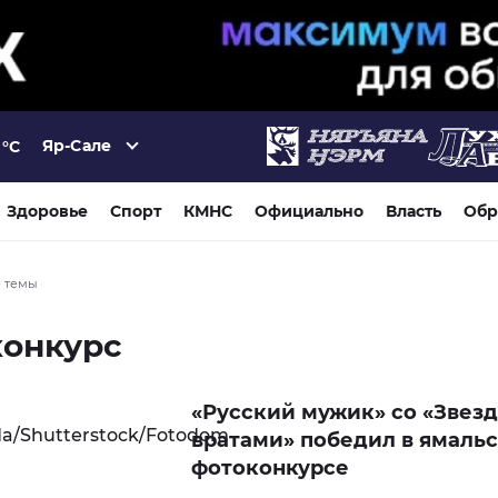
Яр-Сале
°C
Здоровье
Спорт
КМНС
Официально
Власть
Обр
е темы
конкурс
«Русский мужик» со «Звез
вратами» победил в ямаль
фотоконкурсе