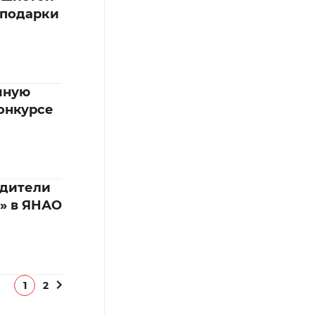
 подарки
мную
онкурсе
едители
» в ЯНАО
1
2