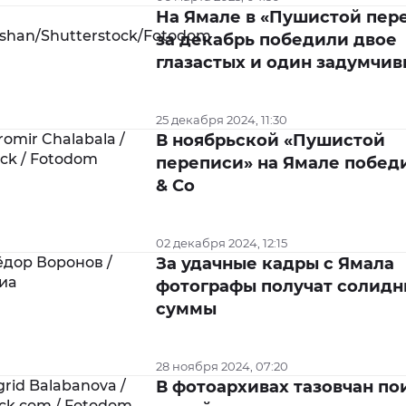
На Ямале в «Пушистой пер
за декабрь победили двое
глазастых и один задумчи
25 декабря 2024, 11:30
В ноябрьской «Пушистой
переписи» на Ямале побед
& Co
02 декабря 2024, 12:15
За удачные кадры с Ямала
фотографы получат солид
суммы
28 ноября 2024, 07:20
В фотоархивах тазовчан по