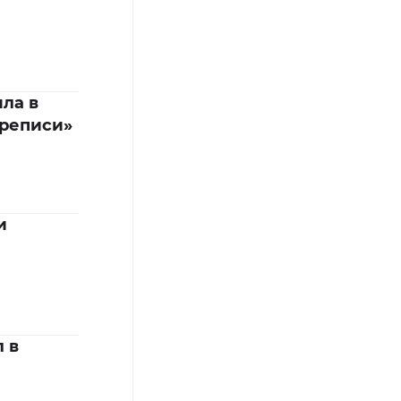
ла в
ереписи»
и
 в