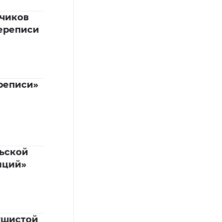
вчиков
Переписи
реписи»
ьской
иций»
ушистой