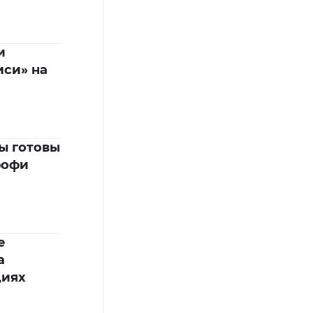
и
си» на
ы готовы
рофи
е
а
циях