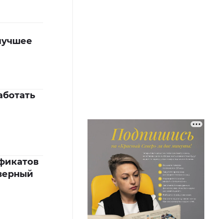
лучшее
аботать
фикатов
еверный