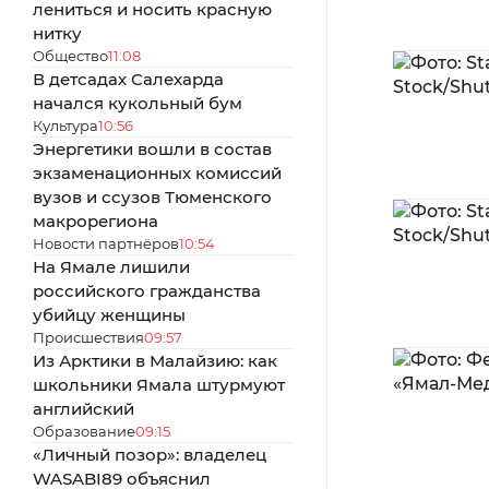
лениться и носить красную
нитку
Общество
11:08
В детсадах Салехарда
начался кукольный бум
Культура
10:56
Энергетики вошли в состав
экзаменационных комиссий
вузов и ссузов Тюменского
макрорегиона
Новости партнёров
10:54
На Ямале лишили
российского гражданства
убийцу женщины
Происшествия
09:57
Из Арктики в Малайзию: как
школьники Ямала штурмуют
английский
Образование
09:15
«Личный позор»: владелец
WASABI89 объяснил