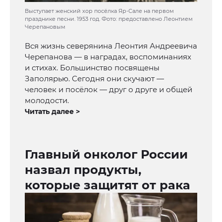
Выступает женский хор посёлка Яр-Сале на первом
празднике песни. 1953 год. Фото: предоставлено Леонтием
Черепановым
Вся жизнь северянина Леонтия Андреевича
Черепанова — в наградах, воспоминаниях
и стихах. Большинство посвящены
Заполярью. Сегодня они скучают —
человек и посёлок — друг о друге и общей
молодости.
Читать далее >
Главный онколог России
назвал продукты,
которые защитят от рака