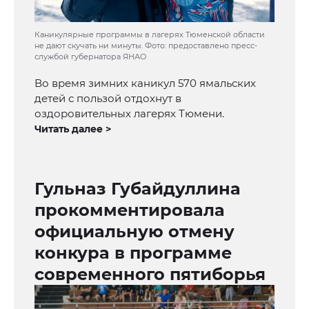
Каникулярные программы в лагерях Тюменской области
не дают скучать ни минуты. Фото: предоставлено пресс-
службой губернатора ЯНАО
Во время зимних каникул 570 ямальских
детей с пользой отдохнут в
оздоровительных лагерях Тюмени.
Читать далее >
Гульназ Губайдуллина
прокомментировала
официальную отмену
конкура в программе
современного пятиборья