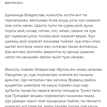
вантасас».
Щиканща Владислав, нэмоӆты хоӆта ант па
тэрматыман, айӆтыева Асэв хоща уӆты хуӆ хорасат
ӆов эӆты эвтас. Щаӆта пупи па кураң вой, вуӆы
порты вой, охсар, лэпак, сос, нёхас, ӆаңки па ӆув
рут муваӆан уӆты тохӆаң вой хорасат верас. Хун
щимащ вой хорасат ямсыева тыйсат, ӆув итан-итан
щитат антпаӆа нюки кеӆ онтасан такан ёнтсаӆӆы.
Щи антпаӆ тумпийн, верантты ху арсыр хуванат,
нялэт па ханшийн эвтом ӆыйт туса нёхрас.
Имоӆты товийн Владислав «Вуӆэң ёх» емаң хатаӆан
Овкуртан ус, ӆув пормасӆаӆ хоятата еӆ тыныты
вуянтас. Щи хатӆатан там хатнэху Ӆорвош район
кущаятан шияӆаса па кашң порайн сыр-сыр
ӆутасты-тынасты харата вохты питщаса. Туняӆ таӆн
ӆув Пулңават вошан пормасӆаӆ тыныман яңхас.
Щи ураңан грант охат ёшңаӆаӆа пайтас па тамхатӆ
нумасаӆ хот омасты, маты тахайн ӆуӆан ӆув кашң