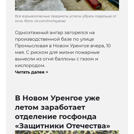
Все взрывоопасные предметы успели убрать подальше от
огня. Фото: vk.com/mchsyanao
Одноэтажный ангар загорелся на
производственной базе по улице
Промысловая в Новом Уренгое вчера, 10
мая. С риском для жизни пожарные
вынесли из огня баллоны с газом и
кислородом.
Читать далее >
В Новом Уренгое уже
летом заработает
отделение госфонда
«Защитники Отечества»