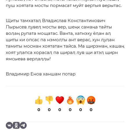
пуш хоятата мосты пормасат муйт вертыя верытас.
Щиты тамхатаӆ Владислав Константинович
Пырысев ӆувеӆ мосты вер, шеңк самаңа тайты
воӆаң рупата мощатас. Ванта, хатнэху ёӆан аӆ
щиты ки опсас па нэмоӆты ант верас, хун ӆуӆан
тамиты мосман хоятатан тайса. Ма щирэман, кашаң
хоят уӆапса хорасаӆ па щираӆ ӆув щи атэӆ щирн
ямсыева верӆаӆӆы!
Владимир Енов ханшам потар
0
0
0
0
0
0