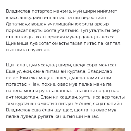
Владислав потартас манэма, муй щирн нийӆмет
класс ашкуӆайн етшаптас па щи вер юпийн
Ӆапатнаңк вошан училищайн юх эӆты арсыр
пормасат верты хоята утаӆтыйс. Туп утаӆтыты вер
етшаптасӆы, хоты армияя муваӆ ӆаваӆты вохса.
Щиканща ӆув хотат омасты тахая питас па кат таӆ
сыс щита служитас.
Щи таӆат, ӆув ясаңӆаӆ щирн, шеңк сора мантсат.
Еша уӆ ёхи, сэма питам ай куртаӆа, Владислав
ёхтас. Ёхи ёхатмаӆан, ащеӆ ӆувеӆа тамиты щи
потартас: «Наң, похие, овас мув пелка мана па
наңена мосты рупата канша. Тата хоты воӆаң вер
ант мощатӆан. Ёӆан ки хащӆан, хутты иса вер такӆы
там куртэнан омастыя питӆан!» Ащеӆ ясңат юпийн
Владислав еша ёӆан щутщас, щаӆта па овас мув
пелка ӆувеӆа рупата канштыя щи манас.