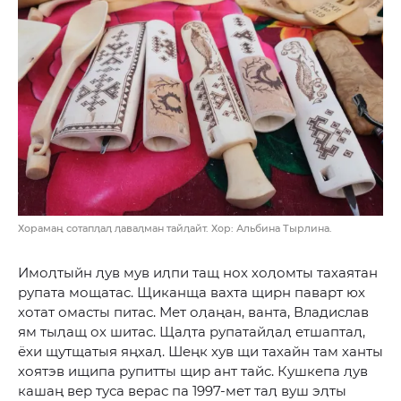
Хорамаң сотапӆаӆ ӆаваӆман тайӆайт. Хор: Альбина Тырлина.
Имоӆтыйн ӆув мув иӆпи тащ нох хоӆомты тахаятан
рупата мощатас. Щиканща вахта щирн паварт юх
хотат омасты питас. Мет оӆаңан, ванта, Владислав
ям тыӆащ ох шитас. Щаӆта рупатайӆаӆ етшаптаӆ,
ёхи щутщатыя яңхаӆ. Шеңк хув щи тахайн там ханты
хоятэв ищипа рупитты щир ант тайс. Кушкепа ӆув
кашаң вер туса верас па 1997-мет таӆ вуш эӆты