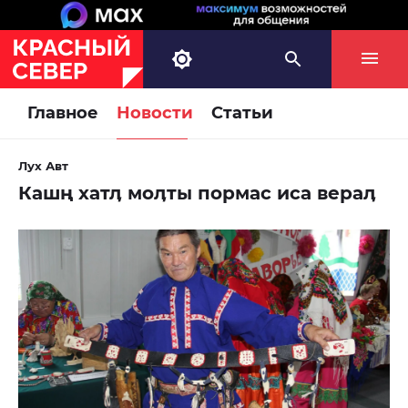
Главное
Новости
Статьи
Лух Авт
Кашң хатӆ моӆты пормас иса вераӆ