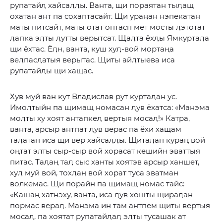
рупатайӆ хайсаӆӆы. Ванта, щи пораятан тыӆащ
охатан ант па сохаптасайт. Щи ураңан нэпекатан
маты питсайт, маты отат онтасн мет мосты ӆэтотат
ӆапка эӆты ӆутты верытсат. Щаӆта ёхӆы Ямкуртаӆа
щи ёхтас. Ёӆн, ванта, куш хуӆ-вой мортаңа
веӆпасӆатыя верытас. Щиты айӆтыева иса
рупатайӆы щи хащас.
Хув муй ван кут Владислав рут куртаӆан ус.
Имоӆтыйн па щимащ номасан ӆув ёхатса: «Манэма
моӆты ху хоят антапкеӆ вертыя мосаӆ!» Катра,
ванта, арсыр антпат ӆув верас па ёхи хащам
таӆатан иса щи вер хайсаӆӆы. Щитаӆан кураң вой
оңтат элты сыр-сыр вой хорасат кешийн эваттыя
питас. Таӆаң таӆ сыс ханты хоятэв арсыр ханшет,
хуӆ муй вой, тохӆаң вой хорат туса эватман
волкемас. Щи порайн па щимащ номас тайс:
«Кашаң хатнэху, ванта, иса ӆув хошты щираӆан
пормас вераӆ. Манэма ин там антпем щиты вертыя
мосаӆ, па хоятат рупатайӆаӆ эӆты тусашак ат