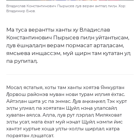
Владислав Константинович Пырысев ӆув верам антпаӆ пиӆн. Хор:
Владимир Енов.
Ма туса верантты ханты ху Владислав
Константинович Пырысев пиӆн уйтантысам,
ӆув ёшңаӆаӆн верам пормасат артаӆасам,
ямсыева инщассэм, муй щирн там кутатан уӆ
па рупитаӆ.
Мосаӆ ястатыя, хоты там ханты хоятэв Ямкуртан
Ӆорвош районэв муван нови турам иӆпия ёхтас.
Айтэӆан щита ус па энмас. Ӆув аңкаңкеӆ Тэк курт
эӆты уӆмаӆ па хоятатан Щуйӆ нэңа уӆапсайӆ
хуватан аяӆса. Аӆпа, ӆув рут ӆэрӆаӆ Миляховат
эӆты усат, мата ёхат муй нэңат Щуйӆ нэмпи йис
хантэт куртые хоща уӆты-хоӆты щирӆаӆ катра
пораятан ӆэщатсат.