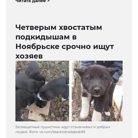
Читать далее >
Четверым хвостатым
подкидышам в
Ноябрьске срочно ищут
хозяев
Беззащитные пушистики ждут отзывчивых и добрых
людей. Фото: vk.com/blacklistnotabrsk89