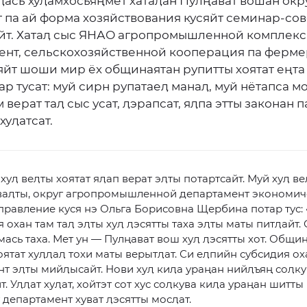
ыӆась хуӆамхосьяңмет хатаӆан Пулңават вошан ок
 па ай форма хозяйствования кусяйт семинар-со
йт. Хатаӆ сыс ЯНАО агропромышленной комплекс
ент, сельскохозяйственной кооперация па ферме
яйт шоши мир ёх общинаятан рупитты хоятат еңта
ар тусат: муй сирн рупатаеӆ манаӆ, муй нётапса м
м верат таӆ сыс усат, ӆэрапсат, яӆпа этты законан 
хуӆатсат.
 хуӆ веӆты хоятат яӆап верат эӆты потартсайт. Муй хуӆ в
аваӆты, округ агропромышленной департамент экономи
правление куся нэ Ольга Борисовна Щербина потар тус: 
я охан там таӆ эӆты хуӆ ӆэсятты таха эӆты маты питӆайт.
мась таха. Мет ун — Пулңават вош хуӆ ӆэсятты хот. Общи
оятат хуӆӆаӆ тохи маты верытӆат. Си еӆпийн субсидия ох
т эӆты мийӆысайт. Нови хуӆ киӆа ураңан нийӆъяң соӆк
т. Уӆӆат хуӆат, хойтэт сот хус соӆкува киӆа ураңан шитты
 департамент хуват ӆэсятты мосӆат.