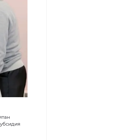
ятан
субсидия