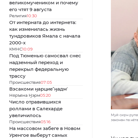
великомучеником и почему
его чтят 9 августа
Религия
10:30
От интерната до интернета:
как изменилась жизнь
тундровиков Ямала с начала
2000-х
КМНС
10:09
Под Тюменью самосвал снес
надземный переход и
перекрыл федеральную
трассу
Происшествия
07:05
Вэсакоми ӈарциеˮӈадмʼ
Няръяна Ӈэрм
05:20
Число отравившихся
роллами в Салехарде
увеличилось
Муй сирн рупат
законан па нёта
Происшествия
05:16
На массовом забеге в Новом
Уренгое выберут самых