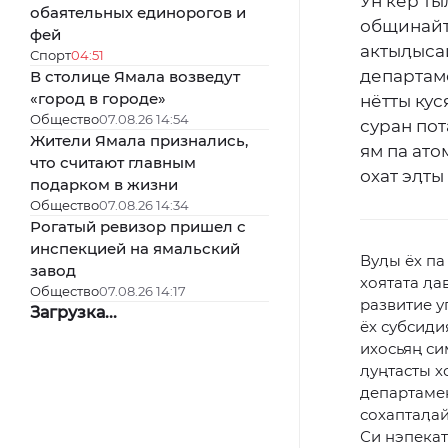
Ун кер т
обаятельных единорогов и
общинайт
фей
актыӆыса
Спорт
04:51
департам
В столице Ямала возведут
«город в городе»
нётты кус
Общество
07.08.26 14:54
суран пот
Жители Ямала признались,
ям па ато
что считают главным
охат эӆты 
подарком в жизни
Общество
07.08.26 14:34
Рогатый ревизор пришел с
инспекцией на ямальский
Вуӆы ёх па
завод
хоятата ӆ
Общество
07.08.26 14:17
развитие у
Загрузка...
ёх субсиди
ихосьяң си
ӆуңтасты х
департамен
сохаптаӆай
Си нэпекат