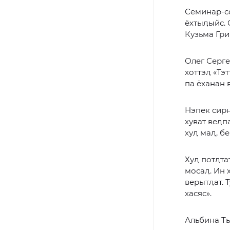
Семинар-со
ёхтыӆыйс. 
Кузьма Гри
Олег Серге
хоттэӆ «Тэ
па ёханан 
Нэпек сирн 
хуват веӆп
хуӆ маӆ, б
Хуӆ потӆта
мосаӆ. Ин 
верытӆат. 
хасяс».
Альбина Т