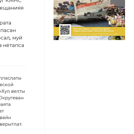
руг КМНС
вещанияя
рата
 пасан
осаӆ, муй
па нётапса
еӆпасӆаты
ческой
«Хуӆ веӆты
 Округеван
наята
ат
увайн
 верытӆат.