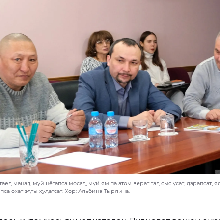
аеӆ манаӆ, муй нётапса мосаӆ, муй ям па атом верат таӆ сыс усат, ӆэрапсат, я
пса охат эӆты хуӆатсат. Хор: Альбина Тырлина.