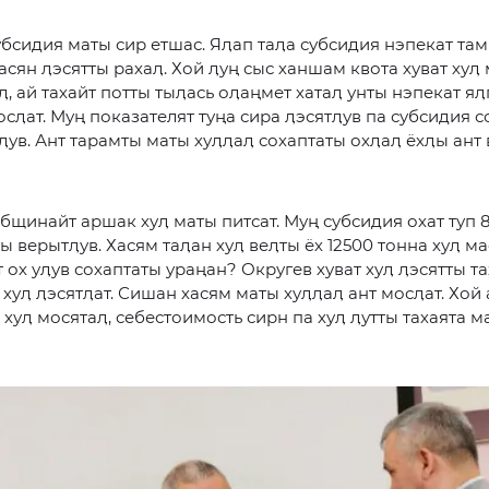
убсидия маты сир етшас. Яӆап таӆа субсидия нэпекат там
асян ӆэсятты рахаӆ. Хой ӆуң сыс ханшам квота хуват хуӆ
ӆ, ай тахайт потты тыӆась оӆаңмет хатаӆ унты нэпекат яӆ
осӆат. Муң показателят туңа сира ӆэсятӆув па субсидия 
ӆув. Ант тарамты маты хуӆӆаӆ сохаптаты охӆаӆ ёхӆы ант 
бщинайт аршак хуӆ маты питсат. Муң субсидия охат туп 
ты верытӆув. Хасям таӆан хуӆ веӆты ёх 12500 тонна хуӆ ма
т ох уӆув сохаптаты ураңан? Округев хуват хуӆ ӆэсятты та
 хуӆ ӆэсятӆат. Сишан хасям маты хуӆӆаӆ ант мосӆат. Хой
 хуӆ мосятаӆ, себестоимость сирн па хуӆ ӆутты тахаята м