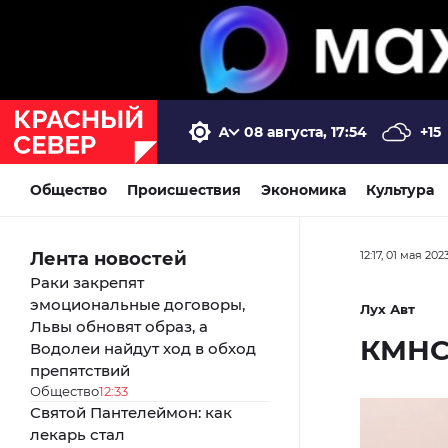
08 августа, 17:54
+15
Общество
Происшествия
Экономика
Культура
Лента новостей
12:17, 01 мая 202
Раки закрепят
эмоциональные договоры,
Лух Авт
Львы обновят образ, а
КМНС
Водолеи найдут ход в обход
препятствий
Общество
12:33
Святой Пантелеймон: как
лекарь стал