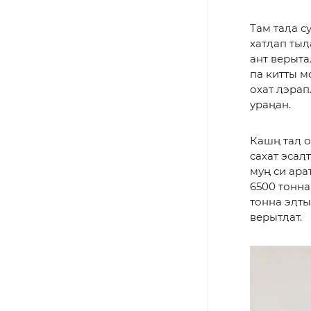
Там таӆа с
хатӆап тыӆ
ант верыта
па китты м
охат ӆэрап
ураңан.
Кашң таӆ о
сахат эсаӆ
муң си ара
6500 тонна
тонна эӆты
верытӆат.