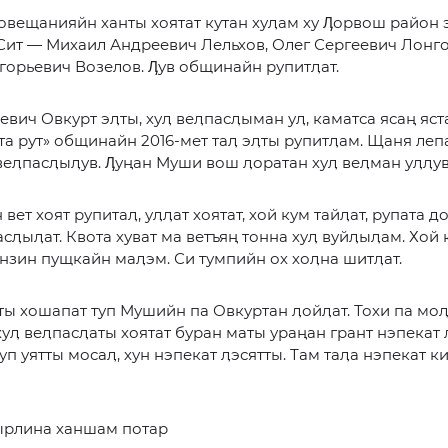
вещанияйн ханты хоятат кутан хуӆам ху Ӆорвош район 
Сит — Михаил Андреевич Лельхов, Олег Сергеевич Лонг
горьевич Возелов. Ӆув общинайн рупитӆат.
евич Овкурт эӆты, хуӆ веӆпасӆыман уӆ, каматса ясаң яста
тта рут» общинайн 2016-мет таӆ эӆты рупитӆам. Щаня ле
веӆпасӆыӆув. Ӆуңан Муши вош ӆоратан хуӆ веӆман уӆӆув
вет хоят рупитаӆ, уӆӆат хоятат, хой кум тайӆат, рупата д
асӆыӆат. Квота хуват ма ветъяң тонна хуӆ вуйӆыӆам. Хой 
ензин пущкайн маӆэм. Си тумпийн ох хоӆна шитӆат.
ты хошапат туп Мушийн па Овкуртан ӆойӆат. Тохи па мо
хуӆ веӆпасӆаты хоятат буран маты ураңан грант нэпекат 
Туп уятты мосаӆ, хун нэпекат ӆэсятты. Там таӆа нэпекат к
ырлина ханшам потар