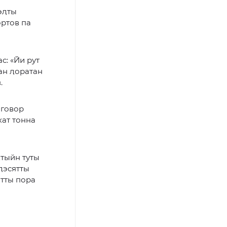
эӆты
ортов па
с: «Йи рут
пан ӆоратан
.
оговор
кат тонна
ӆтыйн туты
ӆэсятты
итты пора