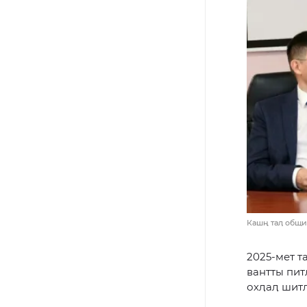
Кашң таӆ общин
2025-мет т
вантты пит
охӆаӆ шитӆ