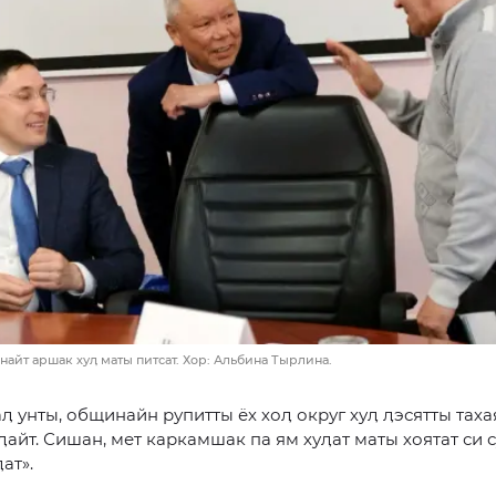
айт аршак хуӆ маты питсат. Хор: Альбина Тырлина.
аӆ унты, общинайн рупитты ёх хоӆ округ хуӆ ӆэсятты таха
ӆайт. Сишан, мет каркамшак па ям хуӆат маты хоятат си 
ат».