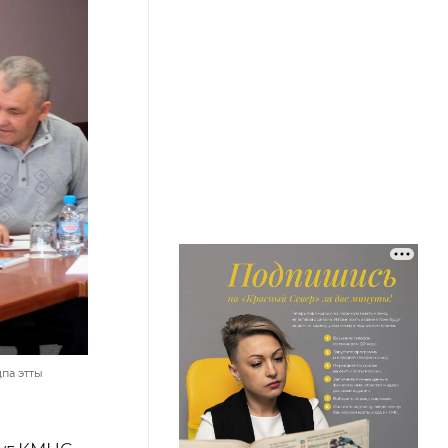
ӆпа этты