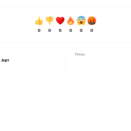
0
0
0
0
0
0
Темы
 Авт