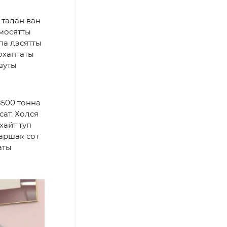
 таӆан ван
 мосятты
па ӆэсятты
сохаптаты
вуты
8500 тонна
сат. Хоӆся
хайт туп
 аршак сот
аты