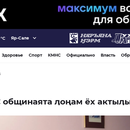
Яр-Сале
°C
Здоровье
Спорт
КМНС
Официально
Власть
Обр
3
 общинаята ӆоңам ёх актыӆ