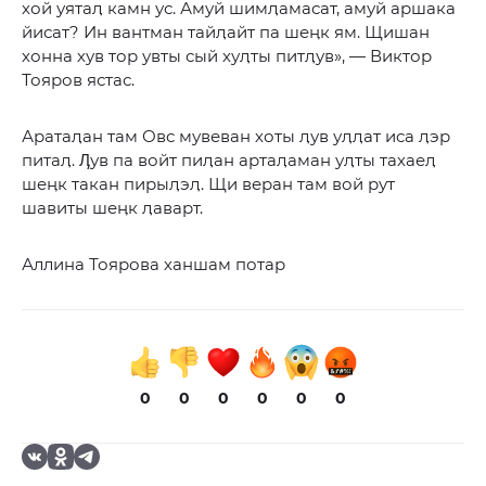
хой уятаӆ камн ус. Амуй шимӆамасат, амуй аршака
йисат? Ин вантман тайӆайт па шеӊк ям. Щишан
хонна хув тор увты сый хуӆты питӆув», — Виктор
Тояров ястас.
Аратаӆан там Овс мувеван хоты ӆув уӆӆат иса ӆэр
питаӆ. Ӆув па войт пиӆан артаӆаман уӆты тахаеӆ
шеӊк такан пирыӆэӆ. Щи веран там вой рут
шавиты шеӊк ӆаварт.
Аллина Тоярова ханшам потар
0
0
0
0
0
0