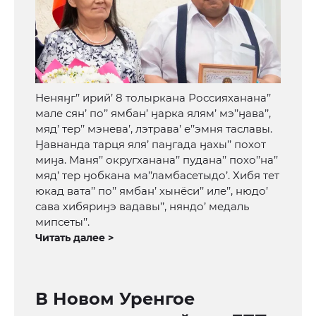
Неняӈг’’ ирий’ 8 толыркана Россияханана’’
мале сян’ по’’ ямбан’ ӈарка ялям’ мэ’’ӈава’’,
мяд’ тер’’ мэнева’, лэтрава’ е’’эмня таславы.
Ӈавнанда тарця яля’ паӈгада ӈахы’’ похот
миӈа. Маня’’ округханана’’ пудана’’ похо’’на’’
мяд’ тер ӈобкана ма’’ламбасетыдо’. Хибя тет
юкад вата’’ по’’ ямбан’ хынёси’’ иле’’, нюдо’
сава хибяриӈэ вадавы’’, няндо’ медаль
мипсеты’’.
Читать далее >
В Новом Уренгое