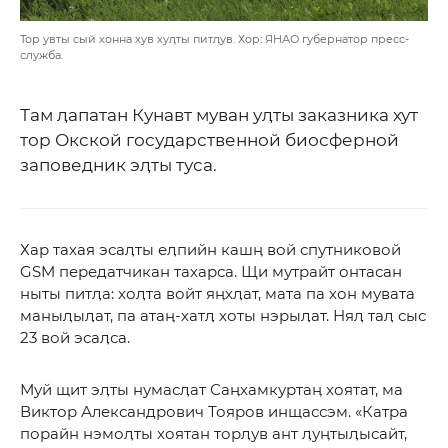
Тор увты сый хонна хув хуӆты питӆув. Хор: ЯНАО губернатор пресс-
служба.
Там ӆапатан Кунавт муван уӆты заказника хут
тор Окской государственной биосферной
заповедник эӆты туса.
Хар тахая эсаӆты еӆпийн кашӊ вой спутниковой
GSM передатчикан тахарса. Щи мутрайт онтасан
ныты питӆа: хоӆта войт яӊхӆат, мата па хон мувата
маныӆыӆат, па атаӊ-хатӆ хоты нэрыӆат. Няӆ таӆ сыс
23 вой эсаӆса.
Муй щит эӆты нумасӆат Саӊхамкуртаӊ хоятат, ма
Виктор Александрович Тояров инщассэм. «Катра
порайн нэмоӆты хоятан торӆув ант ӆуӊтыӆысайт,