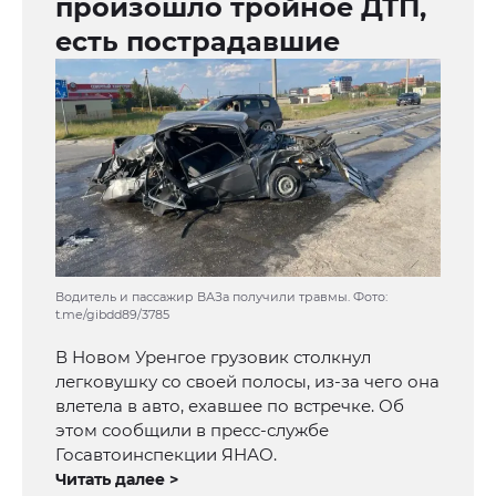
произошло тройное ДТП,
есть пострадавшие
Водитель и пассажир ВАЗа получили травмы. Фото:
t.me/gibdd89/3785
В Новом Уренгое грузовик столкнул
легковушку со своей полосы, из-за чего она
влетела в авто, ехавшее по встречке. Об
этом сообщили в пресс-службе
Госавтоинспекции ЯНАО.
Читать далее >