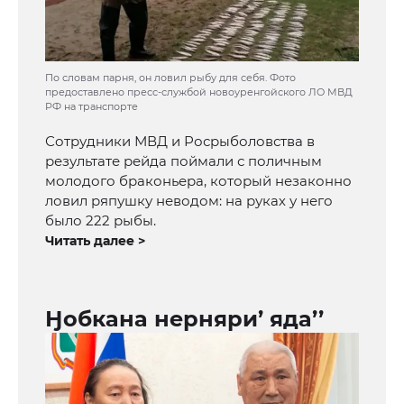
По словам парня, он ловил рыбу для себя. Фото
предоставлено пресс-службой новоуренгойского ЛО МВД
РФ на транспорте
Сотрудники МВД и Росрыболовства в
результате рейда поймали с поличным
молодого браконьера, который незаконно
ловил ряпушку неводом: на руках у него
было 222 рыбы.
Читать далее >
Ӈобкана нерняри’ яда’’