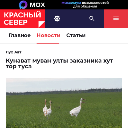
Главное
Новости
Статьи
Лух Авт
Кунават муван уӆты заказника хут
тор туса