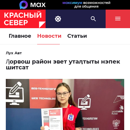
Главное
Новости
Статьи
Лух Авт
Ӆорвош район эвет утаӆтыты нэпек
шитсат