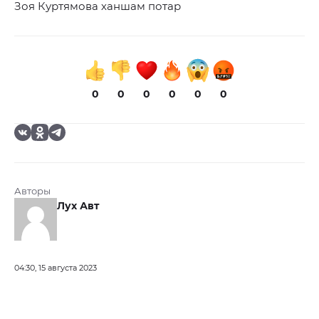
Зоя Куртямова ханшам потар
0
0
0
0
0
0
Авторы
Лух Авт
04:30, 15 августа 2023