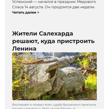
Успенский — начался в праздник Медового
Спаса 14 августа. Он продлится две недели.
Читать далее >
Жители Салехарда
решают, куда пристроить
Ленина
Восстановят и покажут всем: судьбу брошенного памятника
решают салехардцы. Фото: vk.com/titovsky_al