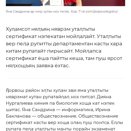
Яна Сандрина ар мир кутан нох питас. Хор: 7 vk.com/popovolegshur
Хуӆамсот няӆъяӊ няврэм утаӆтыты
сертификат нэпекатан мойӆаӆайт. Утаӆтыты
вер пеӆа рупитты департаментан касты хара
китам рупатайт пирысайт. Мойӆапса
сертификат ёша пайтты кеша, там пуш ярсот
няӆхощъяӊ заявка ёхтас.
Ӆорвош район эӆты хуӆам эви яма утаӆтыты
няврэмат кутан рупатайӆаӆ нох питсат. Дияна
Нургалиева химия па биология хоща кат нэпек
шитас. Яна Сандрина — информатика, Ирина
Бакланова — обществознание. Обществознание
сертификат касты вер хоща олаӊ пуш понтса. Еӆлы
рупата пеӆа утаӆтыты манты порайн экзаменат