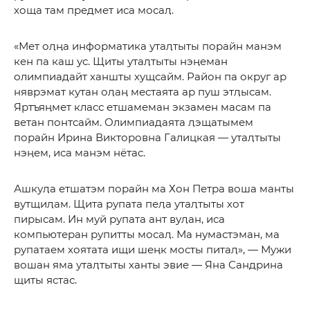
хоща там предмет иса мосаӆ.
«Мет оӆӊа информатика утаӆтыты порайн манэм
кен па каш ус. Щиты утаӆтыты нэӊеман
олимпиадайт ханшты хущсайм. Район па округ ар
няврэмат кутан оӆаӊ местаята ар пуш этӆысам.
Яртъяӊмет класс етшамеман экзамен масам па
ветан понтсайм. Олимпиадаята ӆэщатымем
порайн Ирина Викторовна Галицкая — утаӆтыты
нэӊем, иса манэм нётас.
Ашкуӆа етшатэм порайн ма Хон Петра воша манты
вутщиӆам. Щита рупата пеӆа утаӆтыты хот
пирысам. Ин муй рупата ант вуӆан, иса
компьютеран рупитты мосаӆ. Ма нумастэман, ма
рупатаем хоятата ищи шеӊк мосты питаӆ», — Мужи
вошан яма утаӆтыты ханты эвие — Яна Сандрина
щиты ястас.