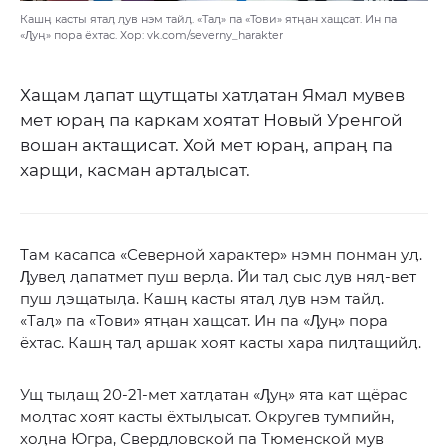
Кашӊ касты ятаӆ ӆув нэм тайӆ. «Таӆ» па «Тови» ятӊан хащсат. Ин па
«Ӆуӊ» пора ёхтас. Хор: vk.com/severny_harakter
Хащам ӆапат щутщаты хатӆатан Ямал мувев
мет юраӊ па каркам хоятат Новый Уренгой
вошан актащисат. Хой мет юраӊ, апраӊ па
харщи, касман артаӆысат.
Там касапса «Северной характер» нэмн понман уӆ.
Ӆувеӆ ӆапатмет пуш верӆа. Йи таӆ сыс ӆув няӆ-вет
пуш ӆэщатыӆа. Кашӊ касты ятаӆ ӆув нэм тайӆ.
«Таӆ» па «Тови» ятӊан хащсат. Ин па «Ӆуӊ» пора
ёхтас. Кашӊ таӆ аршак хоят касты хара пиӆтащийӆ.
Ущ тыӆащ 20-21-мет хатӆатан «Ӆуӊ» ята кат щёрас
моӆтас хоят касты ёхтыӆысат. Округев тумпийн,
хоӆна Югра, Свердловской па Тюменской мув