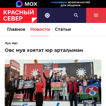
Главное
Новости
Статьи
Лух Авт
Овс мув хоятат юр артаӆыман