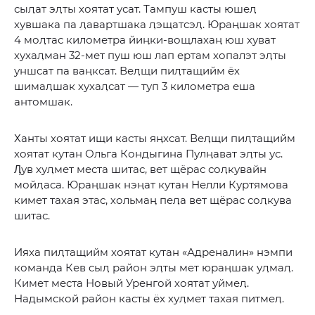
сыӆат эӆты хоятат усат. Тампуш касты юшеӆ
хувшака па ӆавартшака ӆэщатсэӆ. Юраӊшак хоятат
4 моӆтас километра йиӊки-вощлахаӊ юш хуват
хухаӆман 32-мет пуш юш лап ертам хопалэт эӆты
уншсат па ваӊксат. Веӆщи пиӆтащийм ёх
шимаӆшак хухаӆсат — туп 3 километра еша
антомшак.
Ханты хоятат ищи касты яӊхсат. Веӆщи пиӆтащийм
хоятат кутан Ольга Кондыгина Пулӊават эӆты ус.
Ӆув хуӆмет места шитас, вет щёрас соӆкувайн
мойӆаса. Юраӊшак нэӊат кутан Нелли Куртямова
кимет тахая этас, хольмаӊ пеӆа вет щёрас соӆкува
шитас.
Ияха пиӆтащийм хоятат кутан «Адреналин» нэмпи
команда Кев сыӆ район эӆты мет юраӊшак уӆмаӆ.
Кимет места Новый Уренгой хоятат уймеӆ.
Надымской район касты ёх хуӆмет тахая питмеӆ.