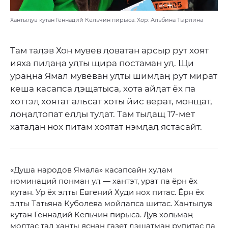
Хантыӆув кутан Геннадий Кельчин пирыса. Хор: Альбина Тырлина
Там таӆэв Хон мувев ӆоватан арсыр рут хоят
ияха пиӆаӊа уӆты щира постаман уӆ. Щи
ураӊна Ямал мувеван уӆты шимӆаӊ рут мират
кеша касапса ӆэщатыса, хота айӆат ёх па
хоттэӆ хоятат альсат хоты йис верат, монщат,
ӆоӊаӆтопат еӆӆы туӆат. Там тыӆащ 17-мет
хатаӆан нох питам хоятат нэмӆаӆ ястасайт.
«Душа народов Ямала» касапсайн хуӆам
номинаций понман уӆ — хантэт, урат па ёрн ёх
кутан. Ур ёх эӆты Евгений Худи нох питас. Ёрн ёх
эӆты Татьяна Куболева мойӆапса шитас. Хантыӆув
кутан Геннадий Кельчин пирыса. Ӆув хольмаӊ
моӆтас таӆ ханты ясӊаӊ газет ӆэщатман рупитас па