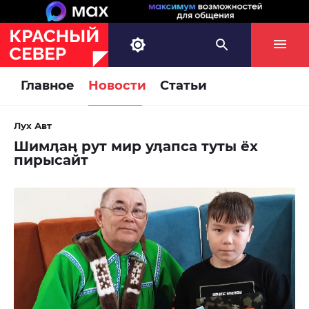
Главное
Новости
Статьи
Лух Авт
Шимӆаӊ рут мир уӆапса туты ёх
пирысайт