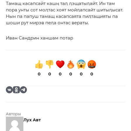
Тамащ касапсайт кашӊ таӆ ӆэщатыӆайт. Ин там
пора унты сот моӆтас хоят мойӆапсайт шитыӆысат.
Нын па папуш тамащ касапсаята пиӆтащияты па
шоши рут мирэв пеӆа онтас вераты.
Иван Сандрин ханшам потар
0
0
0
0
0
0
Авторы
Лух Авт