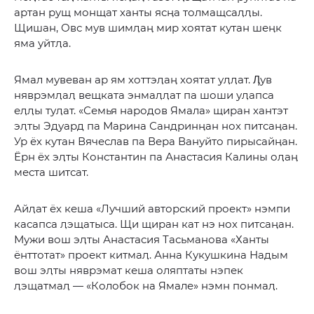
артан рущ монщат ханты ясӊа толмащсаӆӆы.
Щишан, Овс мув шимӆаӊ мир хоятат кутан шеӊк
яма уйтӆа.
Ямал мувеван ар ям хоттэӆаӊ хоятат уӆӆат. Ӆув
няврэмӆаӆ вещката энмаӆӆат па шоши уӆапса
еӆӆы туӆат. «Семья народов Ямала» щиран хантэт
эӆты Эдуард па Марина Сандринӊан нох питсаӊан.
Ур ёх кутан Вячеслав па Вера Вануйто пирысайӊан.
Ёрн ёх эӆты Константин па Анастасия Калины оӆаӊ
места шитсат.
Айӆат ёх кеша «Лучший авторский проект» нэмпи
касапса ӆэщатыса. Щи щиран кат нэ нох питсаӊан.
Мужи вош эӆты Анастасия Тасьманова «Ханты
ёнттотат» проект китмаӆ. Анна Кукушкина Надым
вош эӆты няврэмат кеша оляптаты нэпек
ӆэщатмаӆ — «Колобок на Ямале» нэмн понмаӆ.