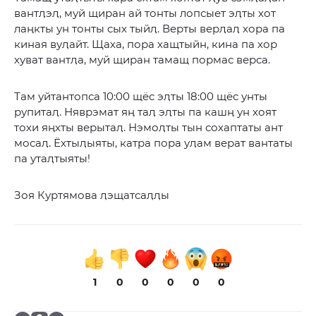
вантӆэӆ, муй щиран ай тонты лопсыет эӆты хот
лаӊкты ун тонты сых тыйӆ. Верты верӆаӆ хора па
киная вуӆайт. Щаха, пора хащтыйн, кина па хор
хуват вантӆа, муй щиран тамащ пормас верса.
Там уйтантопса 10:00 щёс эӆты 18:00 щёс унты
рупитаӆ. Няврэмат яӊ таӆ эӆты па кашӊ ун хоят
тохи яӊхты верытаӆ. Нэмоӆты тын сохаптаты ант
мосаӆ. Ёхтыӆыяты, катра пора уӆам верат вантаты
па утаӆтыяты!
Зоя Куртямова ӆэщатсаӆӆы
1
0
0
0
0
0