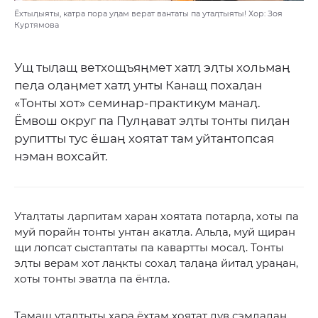
Ёхтыӆыяты, катра пора уӆам верат вантаты па утаӆтыяты! Хор: Зоя
Куртямова
Ущ тыӆащ ветхощъяӊмет хатӆ эӆты хольмаӊ
пеӆа оӆаӊмет хатӆ унты Канащ похаӆан
«Тонты хот» семинар-практикум манаӆ.
Ёмвош округ па Пулӊават эӆты тонты пиӆан
рупитты тус ёшаӊ хоятат там уйтантопсая
нэман вохсайт.
Утаӆтаты ӆарпитам харан хоятата потарӆа, хоты па
муй порайн тонты унтан акатӆа. Альӆа, муй щиран
щи лопсат сыстаптаты па кавартты мосаӆ. Тонты
эӆты верам хот лаӊкты сохаӆ таӆаӊа йитаӆ ураӊан,
хоты тонты эватӆа па ёнтӆа.
Тамащ утаӆтыты хара ёхтам хоятат ӆув сэмӆаӆан