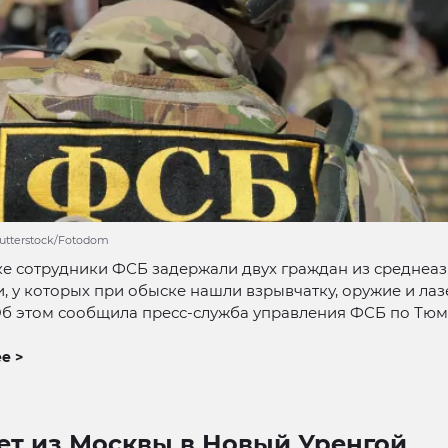
hutterstock/Fotodom
е сотрудники ФСБ задержали двух граждан из среднеа
, у которых при обыске нашли взрывчатку, оружие и ла
Об этом сообщила пресс-служба управления ФСБ по Тю
е >
ет из Москвы в Новый Уренгой