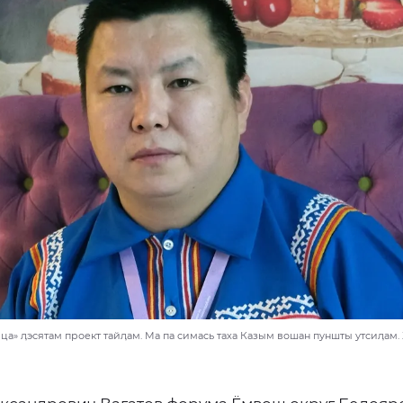
ца» ӆэсятам проект тайӆам. Ма па симась таха Казым вошан пуншты утсиӆам.