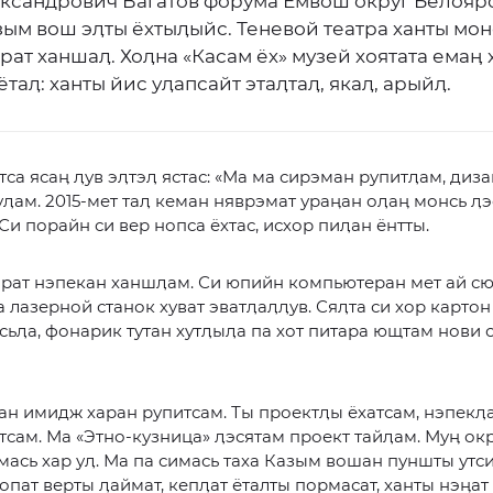
ксандрович Вагатов форума Ёмвош округ Белояр
ым вош эӆты ёхтыӆыйс. Теневой театра ханты мон
рат ханшаӆ. Хоӆна «Касам ёх» музей хоятата емаӊ 
ётаӆ: ханты йис уӆапсайт этаӆтаӆ, якаӆ, арыйӆ.
са ясаӊ ӆув эӆтэӆ ястас: «Ма ма сирэман рупитӆам, диз
уӆам. 2015-мет таӆ кеман няврэмат ураӊан оӆаӊ монсь ӆэ
 Си порайн си вер нопса ёхтас, исхор пиӆан ёнтты.
орат нэпекан ханшӆам. Си юпийн компьютеран мет ай с
а лазерной станок хуват эватӆаӆӆув. Сяӆта си хор картон
ьӆа, фонарик тутан хутӆыӆа па хот питара ющтам нови 
н имидж харан рупитсам. Ты проектӆы ёхатсам, нэпекӆ
тсам. Ма «Этно-кузница» ӆэсятам проект тайӆам. Муӊ ок
мась хар уӆ. Ма па симась таха Казым вошан пуншты утс
хопат верты ӆаймат, кепӆат ёталты пормасат, ханты нэӊат 