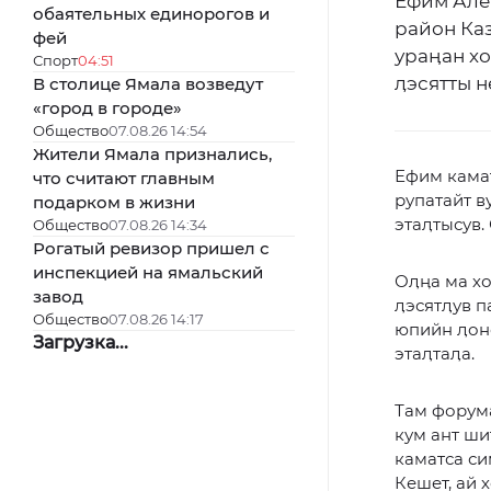
Ефим Але
обаятельных единорогов и
район Каз
фей
ураӊан хо
Спорт
04:51
ӆэсятты н
В столице Ямала возведут
«город в городе»
Общество
07.08.26 14:54
Жители Ямала признались,
Ефим камат
что считают главным
рупатайт в
подарком в жизни
этаӆтысув.
Общество
07.08.26 14:34
Рогатый ревизор пришел с
инспекцией на ямальский
Оӆӊа ма х
завод
ӆэсятӆув п
Общество
07.08.26 14:17
юпийн ӆонс
Загрузка...
этаӆтаӆа.
Там форума
кум ант ши
каматса си
Кешет, ай 