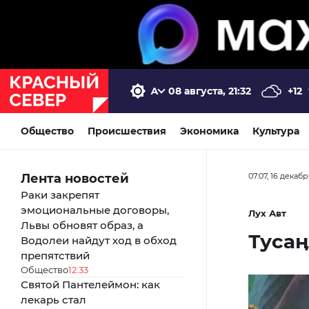
08 августа, 21:32
+12
Общество
Происшествия
Экономика
Культура
Лента новостей
07:07, 16 декаб
Раки закрепят
эмоциональные договоры,
Лух Авт
Львы обновят образ, а
Тусаӊ
Водолеи найдут ход в обход
препятствий
Общество
12:33
Святой Пантелеймон: как
лекарь стал