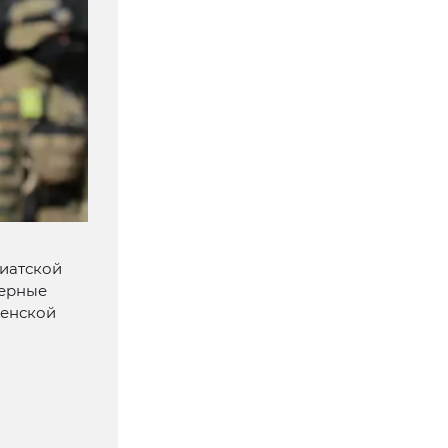
зиатской
зерные
менской