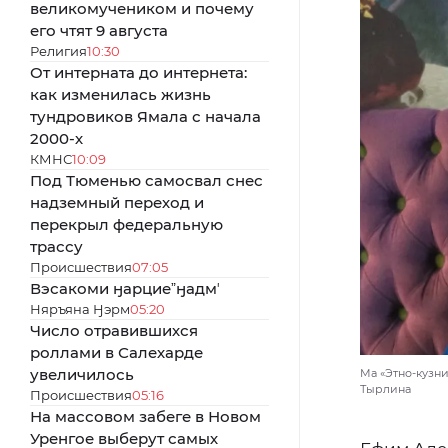
великомучеником и почему
его чтят 9 августа
Религия
10:30
От интерната до интернета:
как изменилась жизнь
тундровиков Ямала с начала
2000-х
КМНС
10:09
Под Тюменью самосвал снес
надземный переход и
перекрыл федеральную
трассу
Происшествия
07:05
Вэсакоми ӈарциеˮӈадмʼ
Няръяна Ӈэрм
05:20
Число отравившихся
роллами в Салехарде
увеличилось
Ма «Этно-кузни
Тырлина
Происшествия
05:16
На массовом забеге в Новом
Уренгое выберут самых