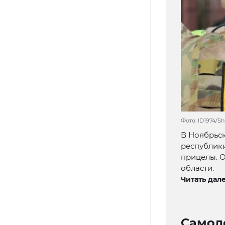
Фото: ID1974/S
В Ноябрьск
республики
прицелы. 
области.
Читать дале
Самол