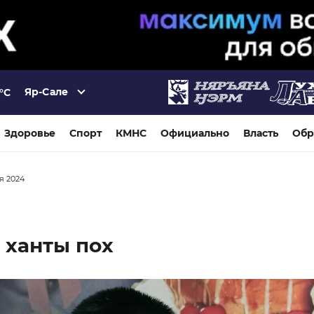
Яр-Сале
°C
Здоровье
Спорт
КМНС
Официально
Власть
Обр
ря 2024
 ханты пох