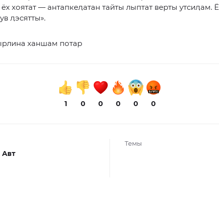
, ёх хоятат — антапкеӆатан тайты лыптат верты утсиӆам.
ув ӆэсятты».
ырлина ханшам потар
1
0
0
0
0
0
Темы
 Авт