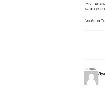
тутсяӊатан
ханты верӆ
Альбина Т
Авторы
Лух