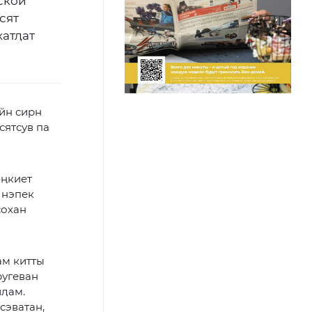
ской
сят
хатӆат
айн сирн
сятсув па
юӊкиет
 нэпек
сохан
ам китты
ругеван
иӆам.
сэватан,