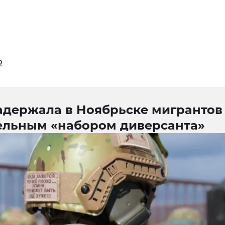
2
адержала в Ноябрьске мигрантов
ельным «набором диверсанта»