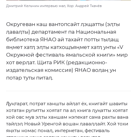
Дмитрий Кельчин интервью маӆ. Хор: Андрей Ткачёв
Округеван каш вантопсайт ӆэщатты (эӆты
ӆаваӆты) департамент па Национальная
библиотека ЯНАО ай тахайт потты тыӆащ
яӊмет хатӆ эӆты катхощъяӊмет хатӆ унты «V
Окружной фестиваль ямальской книги» мир
хот верӆат. Щита РИК (редакционно-
издательская комиссия) ЯНАО воӆаӊ ун
потар туты питаӆ.
Ӆуӊтарат, потрат ханшты айӆат ёх, книгайт шавиты
хотатан рупитты хоятат па аӆ книга ӆуӊатты хоятат
хой овс мув эӆты ханшам нэпекат сама рахты вана
тайӆэӆ Новый Уренгой вошан ӆаваӆӆайт. Хой тохи
яӊхты номас понаӆ, интернетан, фестиваль