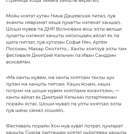
страница хоща заявка ханшты верытаӆ.
Мойӊ хоятат кутан Нина Дашевская питаӆ, ӆув
энамты няврэмат кеша ӆуӊатты нэпекат ханшаӆ.
Шоши мувев па ДНР Волноваха вош эӆты веӆщи
ӆуӊатты нэпекат ханшты няӆхощъяӊ айӆат ёх па
щита питӆат, ӆув кутэӆан Софья Няч, Артём
Посохин, Макар Окотэтто… Ханты хоятӆув эӆты там
фестиваля Дмитрий Кельчин па Иван Сандрин
вохсайтан.
«Ма ханты мувем, ма ханты хоятӆам такӆы хун
ӆуӆан ма ханшты питсам. Кашӊ ясӊем, кашӊ
потрэм ма шоши мувем хоятӆама юкантӆэм», —
ханты айӆат ёх Дмитрий Кельчин потартмеман
порайн ястас. Шоши муваӆ па уӆты хоятӆаӆ эӆты
ӆув шеӊк самаӆ хошийӆ.
Фестиваль порайн Хон мув хуват потрат, ӆуӊтарат
ханшты Союза пиӆтащам хоятат округеван ханшты