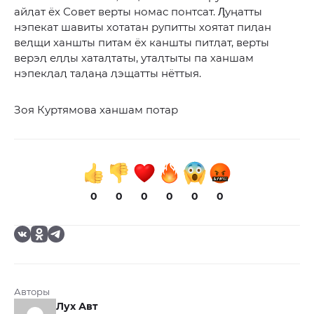
айӆат ёх Совет верты номас понтсат. Ӆуӊатты
нэпекат шавиты хотатан рупитты хоятат пиӆан
веӆщи ханшты питам ёх каншты питӆат, верты
верэӆ еӆӆы хатаӆтаты, утаӆтыты па ханшам
нэпекӆаӆ таӆаӊа ӆэщатты нёттыя.
Зоя Куртямова ханшам потар
0
0
0
0
0
0
Авторы
Лух Авт