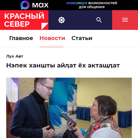
Главное
Новости
Статьи
Лух Авт
Нэпек ханшты айӆат ёх актащӆат