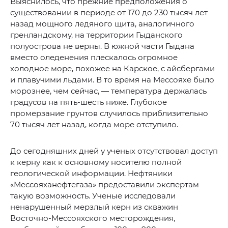
Выяснилось, что прежние предположения о
существовании в периоде от 170 до 230 тысяч лет
назад мощного ледяного щита, аналогичного
гренландскому, на территории Гыданского
полуострова не верны. В южной части Гыдана
вместо оледенения плескалось огромное
холодное море, похожее на Карское, с айсбергами
и плавучими льдами. В то время на Мессояхе было
морознее, чем сейчас, — температура держалась
градусов на пять-шесть ниже. Глубокое
промерзание грунтов случилось приблизительно
70 тысяч лет назад, когда море отступило.
До сегодняшних дней у ученых отсутствовал доступ
к керну как к основному носителю полной
геологической информации. Нефтяники
«Мессояханефтегаза» предоставили экспертам
такую возможность. Ученые исследовали
ненарушенный мерзлый керн из скважин
Восточно-Мессояхского месторождения,