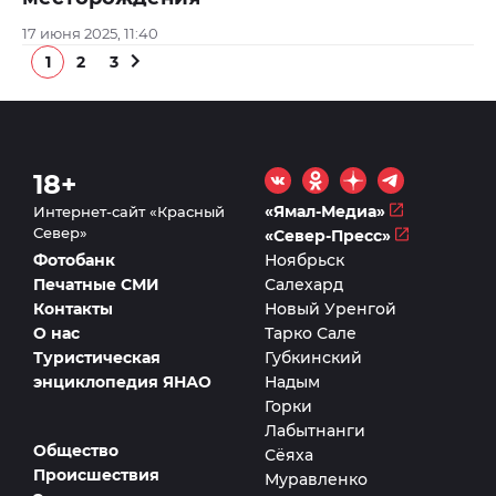
17 июня 2025, 11:40
1
2
3
18+
«Ямал-Медиа»
Интернет-сайт «Красный
Север»
«Север-Пресс»
Фотобанк
Ноябрьск
Печатные СМИ
Салехард
Контакты
Новый Уренгой
О нас
Тарко Сале
Туристическая
Губкинский
энциклопедия ЯНАО
Надым
Горки
Лабытнанги
Общество
Сёяха
Происшествия
Муравленко