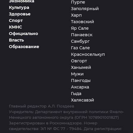
Экономика
Пурпе
Культура
Заполярный
Здоровье
Харп
Спорт
Тазовский
КМНС
Яр Сале
Официально
Панаевск
Власть
Самбург
Образование
Газ Сале
Красноселькуп
Овгорт
Ханымей
Мужи
Пангоды
Аксарка
Гыда
Халясавэй
Главный редактор А.Л. Поздеев
Учредитель: Департамент внутренней политики Ямало-
Ненецкого автономного округа (ОГРН 1078901001827)
Зарегистрирован в Роскомнадзоре. Номер
свидетельства: ЭЛ № ФС 77 - 79484. Дата регистрации: