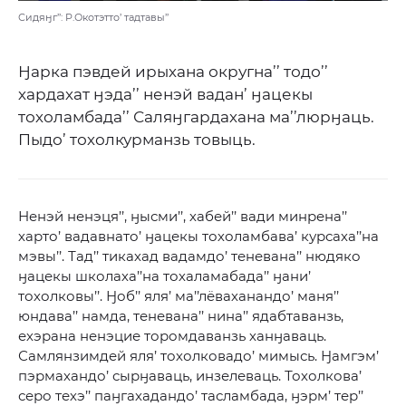
Сидяӈг’’: Р.Окотэтто’ тадтавы’’
Ӈарка пэвдей ирыхана округна’’ тодо’’
хардахат ӈэда’’ ненэй вадан’ ӈацекы
тохоламбада’’ Саляӈгардахана ма’’люрӈаць.
Пыдо’ тохолкурманзь товыць.
Ненэй ненэця’’, ӈысми’’, хабей’’ вади минрена’’
харто’ вадавнато’ ӈацекы тохоламбава’ курсаха’’на
мэвы’’. Тад’’ тикахад вадамдо’ теневана’’ нюдяко
ӈацекы школаха’’на тохаламабада’’ ӈани’
тохолковы’’. Ӈоб’’ яля’ ма’’лёваханандо’ маня’’
юндава’’ намда, теневана’’ нина’’ ядабтаванзь,
ехэрана ненэцие торомдаванзь ханӈаваць.
Самлянзимдей яля’ тохолковадо’ мимысь. Ӈамгэм’
пэрмахандо’ сырӈаваць, инзелеваць. Тохолкова’
серо техэ’’ паӈгахадандо’ тасламбада, ӈэрм’ тер’’