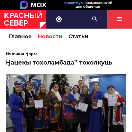
Главное
Новости
Статьи
Няръяна Ӈэрм
Ӈацекы тохоламбада’’ тохолкуць