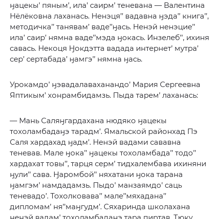
ӈацекы’ пяным’, ила’ саирм’ теневана — Валентина
Нёлёковна лаханась. Ненэця’’ вадавна ӈэда’’ книга’’,
методичка’’ танявам’ ваде’’ӈась. Ненэй ненэцие’’
ила’ саир’ нямна ваде’’мэда ӈокась. Инзелеб’’, ихиня
савась. Некоця Ӈокдэтта вадада интернет’ мутра’
сер’ сертабада’ ӈамгэ’’ нямна ӈась.
Урокамдо’ ӈэвадалаваханандо’ Мария Сергеевна
Яптикым’ хонрамбидамзь. Пыда тарем’ лаханась:
— Мань Саляӈгардахана нюдяко ӈацекы
тохоламбадаӈэ тарадм’. Ямальской районхад Пэ
Саля хардахад ӈадм’. Ненэй вадами сававна
теневав. Мале ӈока’’ ӈацекы тохоламбада’’ тодо’’
хардахат товы’’, тарця серм’ тидхалембава ихиняни
ӈули’’ сава. Ӈаромбой’’ няхатани ӈока тарана
ӈамгэм’ намдадамзь. Пыдо’ манзаямдо’ саць
теневадо’. Тохолковава’’ мале’’мяхадана’’
дипломам’ ня’’маӈгудм’. Сяхаринда школахана
ненэй вадам’ тохоламбадаӈэ тара пиртав. Тюку