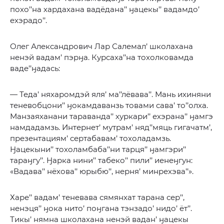
похо’’на хардахана вадёдана’’ ӈацекы’’ вадамдо’
ехэрадо’’.
Олег Александрович Лар Салемал’ школахана
ненэй вадам’ пэрӈа. Курсаха’’на тохолковамда
ваде’’ӈадась:
— Теда’ няхаромдэй яля’ ма’’лёвава’’. Мань ихиняни
теневобцони’’ ӈокамдаванзь товами сава’ то’’олха.
Манзаяханани тараванда’’ хуркари’’ ехэрана’’ ӈамгэ
намдадамзь. Интернет’ мутрам’ няд’’мяць гигачатм’,
презентациям’ сертабавам’ тохоладамзь.
Ӈацекыни’’ тохоламбаба’’ни тарця’’ ӈамгэри’’
тараӈгу’’. Ӈарка нини’’ табеко’’ пили’’ иенеӈгун:
«Вадава’’ нёхова’’ юрыбю’’, нерня’ минрехэва’’».
Харе’’ вадам’ теневава сямянхат тарана сер’’,
ненэця’’ ӈока нито’ поӈгана тэнзадо’ нидо’ ёт’’.
Тикы’ нямна школахана ненэй вадан’ ӈацекы