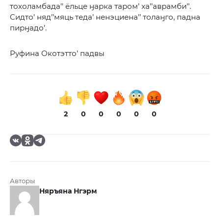
тохоламбада’’ ёльце ӈарка таром’ ха’’аврамби’’.
Сидто’ няд’’мяць теда’ ненэциена’’ толаӈго, падна
пирӈадо’.
Руфина Окотэтто’ падвы
2
0
0
0
0
0
Авторы
Няръяна Нгэрм