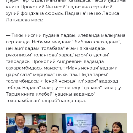
Ӈэрм’ тер’’ отдел манзаям’ хамадась. Несэй ӈадимы
книга Прокопий Явтысой’ падвэвна сертабэй,
хуний фондхана сюрысь. Паднана’ не ню Лариса
Латышева мась:
— Тикы нисяни пудана падвы, илеванда мальӈгана
сертавэда. Небями мякдана’’ библиотекахадана’’,
ненэця’ вадам’ толабава’’ е’’эмня хамадавы
рукописьм’ толаӈгова’ харад’ ӈэрм’ отделан’
тэврадась. Прокопий Андреевич вадамда
сахарамбидась, манзеты: «Мань ненэця’ вадами —
ӈэрм’ сата’’ мерцяхат ныхы’’та». Пыда тарем’
тасламбидась: «Ненэй ненэця’ ил’ хари’’ вадахад
тебды. Вадава’’ илеӈгу — ненэця’ ӈэвава’’ таняӈгу.
Тарця книга илебей’ ӈацекы вадамдо’
тохоламбаван’ тэвраб’’нанда тара.