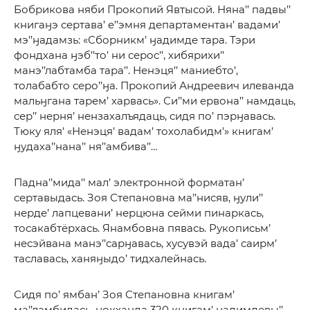
Бобрикова няби Прокопий Явтысой. Няна’’ падвы’’
книгаӈэ сертава’ е’’эмня департаментан’ вадами’
мэ’’ӈадамзь: «Сборникм’ ӈадимде тара. Тэри
фондхана ӈэб’’то’ ни серос’’, хибярихи’’
манэ’’лабтамба тара’’. Ненэця’’ маниебто’,
толабабто серо’’ӈа. Прокопий Андреевич илеванда
мальӈгана тарем’ харвась». Си’’ми ервона’’ намдаць,
сер’’ нерня’ нензахалъядаць, сидя по’ пэрӈавась.
Тюку яля’ «Ненэця’ вадам’ тохолабидм’» книгам’
ӈудаха’’нана’’ ня’’амбива’’…
Падна’’мида’’ мал’ электронной форматан’
сертавыдась. Зоя Степановна ма’’нисяв, ӈули’’
нерде’ лапцевани’ нерцюна сейми пинаркась,
тосакабтёрхась. Янамбовна пявась. Рукописьм’
несэйвана манэ’’сарӈавась, хусувэй вада’ саирм’
таславась, ханяӈыдо’ тидхалейнась.
Сидя по’ ямбан’ Зоя Степановна книгам’
ма’’ламбидась, ӈокханда 320 книгам’ ӈадимдевы’’.