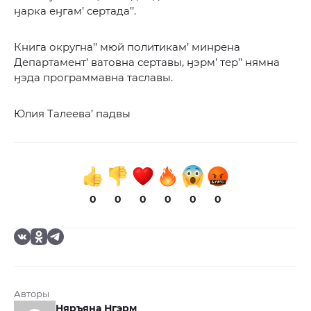
ӈарка еӈгам’ сертада’’.
Книга округна’’ мюй политикам’ минрена
Департамент’ ватовна сертавы, ӈэрм’ тер’’ нямна
ӈэда программавна таславы.
Юлия Талеева’ падвы
0
0
0
0
0
0
Авторы
Няръяна Нгэрм