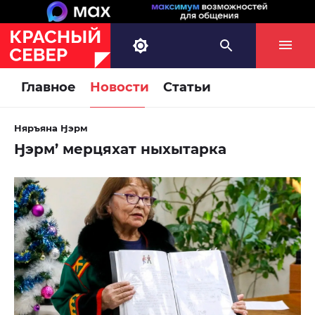
Главное
Новости
Статьи
Няръяна Ӈэрм
Ӈэрм’ мерцяхат ныхытарка