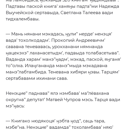
Падтавы паской книга’ ханяӈы падта’’ми Надежда
Выучейской сертавыда, Светлана Талеева вади
тидхалембавы.
— Мань нянани мэкадась, ӈули’’ нерде’ ненэця’
вада’ тохолкодадм’. Прокопий Андреевичм’
сававна теневавась, урокханани нямнанда
ӈацекэхэ’’ лаханасетыдм’, падвыда толабасетыва’’.
Ваданда харам’ манэ’’ӈадм’, мэкад, паской, яӈганя’
то’’олха. Илаӈгананда манэ’’мыда мэкадавна
манэ’’лабтамбида. Теневана хибяри ӈэвы. Тарцям’
сертабавами ихинани сава.
Ненэцие’’ паднава’’ ялэ нэмбава’ ма’’лёвахана
округна’’ депутат’ Матвей Чупров мэсь. Тарця вади
мэ’’ӈась:
— Книгако нюдякоця’ ӈэбта ӈод’’, саць тара,
мэбе’’ӈа. Ненэцие’’ вадамда’’ тохоламбава’ няю’