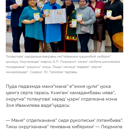
Толаӈгова’ хардахана ваеравы ма’’лёвахана ӈацембой хибяри’’
ӈокаць, поӈганандо’ маркы А.П. Пырерко’ нювм’ нюбета школахана
тоходанана’’ ӈацекы’’ мэць. Пыдо’ ненэця’ вадава’’ нерня’
минреванда’’. Сидяӈг: Ю. Талеева’ тадтавы
Пуда падвэмда манэ’’мана’’ е’’эмня ӈули’’ ӈока
ӈамгэ серта тарась. Книгам’ хамадамбавы нява’’,
округна’’ толаӈгова’ харад’ ӈэрм’ отделкана мэна
Зоя Ивакилева ваде’’ӈадась:
— Маня’’ отделканана’’ сидя рукописьм’ лэтамбива’’.
Тикы округханана’’ теневана хибярихи’ — Людмила