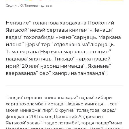
Сидяӈг: Ю. Талеева’ тадтавы
Ненэцие’’ толаӈгова хардахана Прокопий
Явтысой’ несэй сертавы книгам’ «Ненэця’
вадам’ тохолабидм’» манэ’’сарӈаць. Маркана
илена’’ Ӈэрм’ тер’’ отделкана ма’’люрӈаць.
Тамальӈгана Няръяна маркана ненэцие’’
паднава’ ялэ пяць. Тикыдо’ ӈарка пэвдей
ирий’ 20 яля’ ӈэсонд миманда’’. Яханана’’
ваераванда’’ сер’’ ханярина таняванда’’.
Тандая’ сертавы книгавна хари’’ вадам’ хибяри
харта тохоламба пиртада. Нюдяко книгаця — сеп’
мюня минарма’ пир’’. Округна’’ толаӈгова’ харад’
фондхана 2011 поход Прокопий Андреевич
Явтысой’ хаевы’’ падар лэтамби’’, тарця падар’’мана