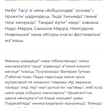
Небо’ Тасу’ я’ няна «Хобцокодва’’ хохова’’»
проектм’ ӈадимдець. Теда’ тикымдо’ тамна’
тяха’ минредо’. Тандая’ ёрти’’ мядо’’ хэвхана
Надо-Марра, Саньков-Марра, Нямгудоче,
Новенький’ няна «Искры очага» фестивальм’
мэ’’мэць.
Мякана ӈэвадёда’’ нива тябихутвандо’, мякы
манзаяхатато’ хаця’’ юрвандо’ е’’эмня мякато’
ненэця’’ товэць. Поӈганандо’ Валерия Гутман
(Тибичи) товы. Пыда падконда мюня ӈока
мутрасавэй пя сянаком’ тэвравы. Ид’ вархана
палёда’’ мяд’ тер’’ мал’ ӈопой ян’ ма’’лёвы’’, ямб толь’
ниня ӈэда хобцоко манэсармы’’. Ӈацекэхэ’’на,
ӈарка ненэцяӈга’’на ёльце нюрцям’ ӈэвы.
Пэдакабтёда’’ неняӈгахартахат юрхалмыд’’. Яляндо’