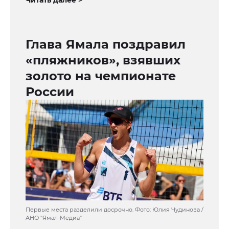
Читать далее >
Глава Ямала поздравил
«пляжников», взявших
золото на чемпионате
России
Первые места разделили досрочно. Фото: Юлия Чудинова /
АНО "Ямал-Медиа"