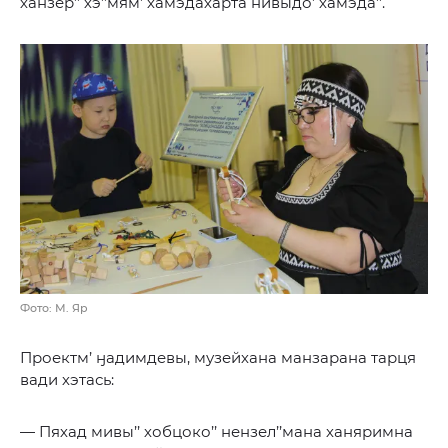
ханзер’’ хэ’’мям’ хамэдахарта нивыдо’ хамэда’’.
Фото: М. Яр
Проектм’ ӈадимдевы, музейхана манзарана тарця
вади хэтась:
— Пяхад мивы’’ хобцоко’’ нензел’’мана ханяримна