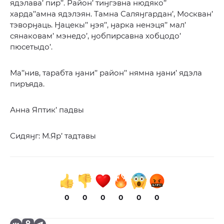
ядэлава’ пир’’. Район’ тиӈгэвна нюдяко’’
харда’’амна ядэлэян. Тамна Саляӈгардан’, Москван’
тэворӈаць. Ӈацекы’’ ӈэя’’, ӈарка ненэця’’ мал’
сянаковам’ мэнедо’, ӈобпирсавна хобцодо’
пюсетыдо’.
Ма’’нив, тарабта ӈани’’ район’’ нямна ӈани’ ядэла
пиръяда.
Анна Яптик’ падвы
Сидяӈг: М.Яр’ тадтавы
0
0
0
0
0
0