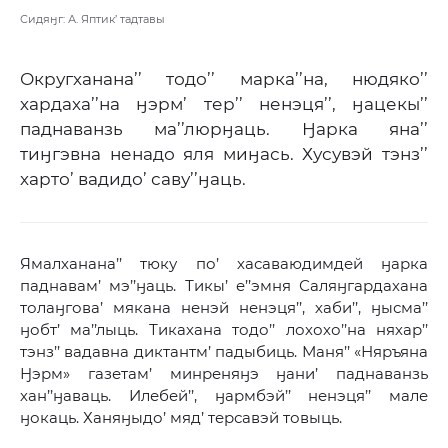
Сидяӈг: А. Яптик’ тадтавы
Округханана’’ тодо’’ марка’’на, нюдяко’’
хардаха’’на ӈэрм’ тер’’ ненэця’’, ӈацекы’’
паднаванзь ма’’люрӈаць. Ӈарка яна’’
тиӈгэвна ненадо яля миӈась. Хусувэй тэнз’’
харто’ вадидо’ саву’’ӈаць.
Ямалханана’’ тюку по’ хасаваюдимдей ӈарка
паднавам’ мэ’’ӈаць. Тикы’ е’’эмня Саляӈгардахана
толаӈгова’ мякана ненэй ненэця’’, хаби’’, ӈысма’’
ӈобт’ ма’’лыць. Тикахана тодо’’ лохохо’’на няхар’’
тэнз’’ вадавна диктантм’ падыбиць. Маня’’ «Няръяна
Ӈэрм» газетам’ минреняӈэ ӈани’ паднаванзь
хан’’ӈаваць. Илебей’’, ӈармбэй’’ ненэця’’ мале
ӈокаць. Ханяӈыдо’ мяд’ терсавэй товыць.