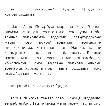
Падна мале’’мяхадана’’ Дарья Ӈокдэтам’
хонрамбидамзь:
— Мань Санкт-Петербург маркана А. И. Герцен’
нюмам’ мэта университетхана тохолкудм’. Небо’
таняна паднадамзь. Тедахав’ Саляӈгардахана
мэвани’ сер’ тюкон’ тодамзь. Небяхаюни-
нисяхаюни, хадами нянани тоць. Ӈацекы ӈэвани
мальӈгэхэд хардахана вадёдадамзь. Вадами
лахана мэць теневаркав. Си’’ми хонрамбадам’
хамедаӈгув. Ненэй вадавна паднава нянани
тоенарка. Хуркавна ӈод’’ падна тоходадм’. Тюку
ялява’’ сававна мэ’’ӈава’’.
Ӈани ӈопой нем’ лахана ня’’ӈадамзь:
— Тарця диктант’ танява сава. Ненэця’’ вадамдо’
тензебтемби’’. Тад тикахад мань тарем’ тасламбив,