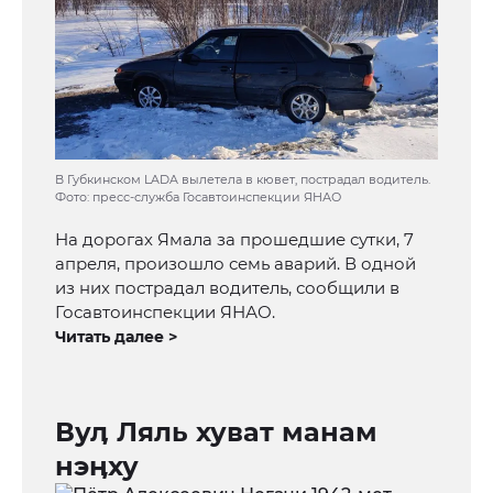
В Губкинском LADA вылетела в кювет, пострадал водитель.
Фото: пресс-служба Госавтоинспекции ЯНАО
На дорогах Ямала за прошедшие сутки, 7
апреля, произошло семь аварий. В одной
из них пострадал водитель, сообщили в
Госавтоинспекции ЯНАО.
Читать далее >
Вуӆ Ляль хуват манам
нэӊху