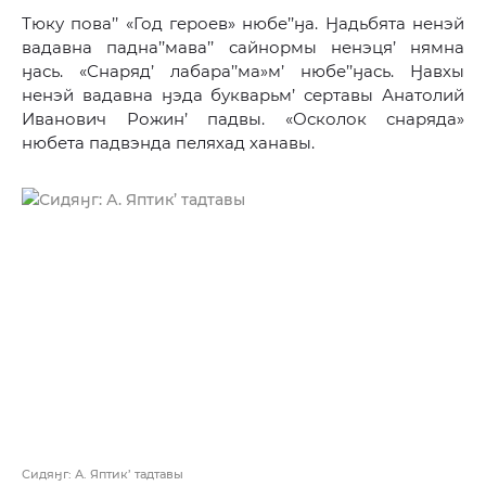
Тюку пова’’ «Год героев» нюбе’’ӈа. Ӈадьбята ненэй
вадавна падна’’мава’’ сайнормы ненэця’ нямна
ӈась. «Снаряд’ лабара’’ма»м’ нюбе’’ӈась. Ӈавхы
ненэй вадавна ӈэда букварьм’ сертавы Анатолий
Иванович Рожин’ падвы. «Осколок снаряда»
нюбета падвэнда пеляхад ханавы.
Сидяӈг: А. Яптик’ тадтавы