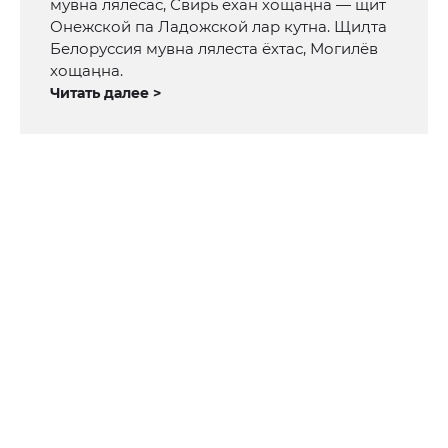
мувна лялесас, Свирь ёхан хощаӊна — щит
Онежской па Ладожской лар кутна. Щиӆта
Белоруссия мувна лялеста ёхтас, Могилёв
хощаӊна.
Читать далее >