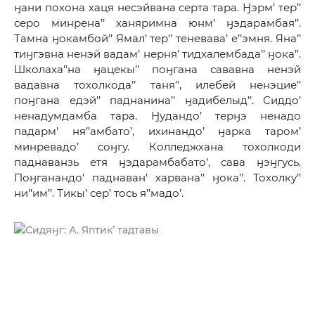
ӈани похона хаця несэйвана серта тара. Ӈэрм’ тер’’
серо минрена’’ ханяримна юнм’ ӈэдарамбая’’.
Тамна ӈокамбой’’ Ямал’ тер’’ теневава’ е’’эмня. Яна’’
тиӈгэвна ненэй вадам’ нерня’ тидхалембада’’ ӈока’’.
Школаха’’на ӈацекы’’ поӈгана сававна ненэй
вадавна тохолкода’’ таня’’, илебей ненэцие’’
поӈгана едэй’’ паднанина’’ ӈадибелыд’’. Сиддо’
ненадумдамба тара. Ӈудандо’ терӈэ ненадо
падарм’ ня’’амбато’, ихинандо’ ӈарка таром’
минревадо’ соӈгу. Колледжхана тохолкоди
паднаванзь етя ӈэдарамбабато’, сава ӈэӈгусь.
Поӈганандо’ паднаван’ харвана’’ ӈока’’. Тохолку’’
ни’’им’’. Тикы’ сер’ тось я’’мадо’.