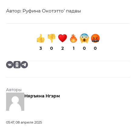
Автор: Руфина Окотэтто’ падвы
3
0
2
1
0
0
Авторы
Няръяна Нгэрм
05:47, 08 апреля 2025