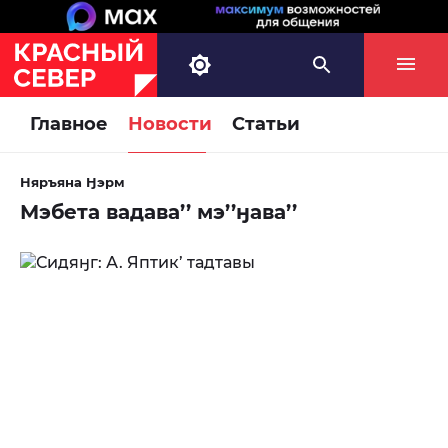
Главное
Новости
Статьи
Няръяна Ӈэрм
Мэбета вадава’’ мэ’’ӈава’’