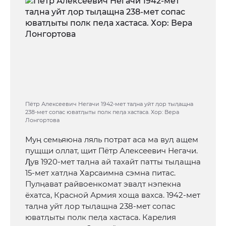
Пётр Алексеевич Негачи 1942-мет таӆна уйт ӆор тыӆащна
238-мет сопас юватӆыты полк пеӆа хастаса. Хор: Вера
Лонгортова
Муӊ семьяюна ляль потрат аса ма вуӆ ащем
пущщи оллат, щит Пётр Алексеевич Негачи.
Ӆув 1920-мет таӆна ай тахайт патты тыӆащна
15-мет хатӆна Харсаимна сэмна питас.
Пулӊават райвоенкомат эваӆт нэпекна
ёхатса, Красной Армия хоща вахса. 1942-мет
таӆна уйт ӆор тыӆащна 238-мет сопас
юватӆыты полк пеӆа хастаса. Карелия