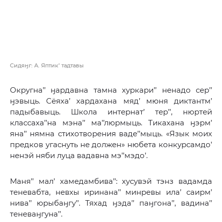
Сидяӈг: А. Яптик’ тадтавы
Округна’’ ӈардавна тамна хуркари’’ ненадо сер’’
ӈэвыць. Сёяха’ хардахана мяд’ мюня диктантм’
падыбавыць. Школа интернат’ тер’’, нюртей
классаха’’на мэна’’ ма’’люрмыць. Тикахана ӈэрм’
яна’’ нямна стихотворения ваде’’мыць. «Язык моих
предков угаснуть не должен» нюбета конкурсамдо’
ненэй няби луца вадавна мэ’’мэдо’.
Маня’’ мал’ хамедамбива’’: хусувэй тэнз вадамда
теневабта, невхы иринана’’ минревы ила’ саирм’
нива’’ юрыбаӈгу’’. Тяхад ӈэда’’ паӈгона’’, вадина’’
теневаӈгуна’’.