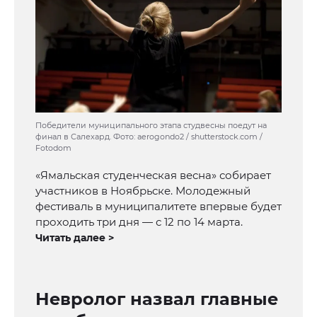
Победители муниципального этапа студвесны поедут на
финал в Салехард. Фото: aerogondo2 / shutterstock.com /
Fotodom
«Ямальская студенческая весна» собирает
участников в Ноябрьске. Молодежный
фестиваль в муниципалитете впервые будет
проходить три дня — с 12 по 14 марта.
Читать далее >
Невролог назвал главные