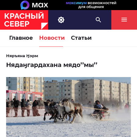
Главное
Новости
Статьи
Няръяна Ӈэрм
Нядаӈгардахана мядо’’мы’’