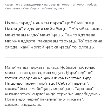
Хасев’’ поӈгана Владимир Хатанзеев’ ты’’ мере’’мы’’. Нехэт Любовь
Хатанзеева са’’мы. Сидяӈг: А.Яптик’ тадтавы
Нядаӈгарад’ няна ты пэртя’’ ӈобт’ ма’’лыць.
Ненэця’’ сидя яля маймбиць. По’ ямбан’ нивы
манэпавы нидо’ манэ’’ӈаць. Таӈго ядэлава’
мюмня ядэрта’’ тахаравы тэрхаць. То’ сэркана
сярда’’ хан’’ ӈопой ӈарка ӈэсы’ то’’олхаць.
Манэ’’манда пирхата ӈокась. Ӈобкарт ӈобтолас
мальця, паны, пива, сава яӈгусь. Ӈэрм’ тер’’ не’’
тотрев’ сэдорана не ӈани я’ ханяхартана яӈгу.
Пыдридо’ тарем’ пир’’ӈадо’! Сёбар’’ ӈацекы’’,
хасава’’ ёльце мэбе’’ӈаць, мере’’ӈаць. Таротаха’’,
ныхыдартаха’’ сырта’’ нидо’ тёрха’’на нядабидонзь.
Помнандо’ нерня’ пакалма’ пир’’ нись ӈа’’,
самьнелевырахаць.