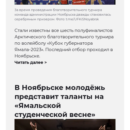
За время проведения благотворительного турнира
команда администрации Ноябрьска дважды становилась
серебряным призером. Фото: t.me/UFKiSNoyabrsk
Стали известны все шесть полуфиналистов
Арктического благотворительного турнира
по волейболу «Кубок губернатора
Ямала-2023». Последний отбор проходил в
Ноябрьске.
Читать далее >
В Ноябрьске молодёжь
представит таланты на
«Ямальской
студенческой весне»