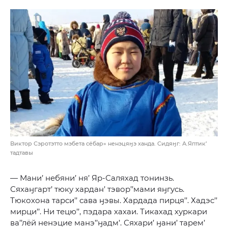
Виктор Сэротэтто мэбета сёбар» ненэцяӈэ ханда. Сидяӈг: А.Яптик’
тадтавы
— Мани’ небяни’ ня’ Яр-Саляхад тонинзь.
Сяхаӈгарт’ тюку хардан’ тэвор’’мами яӈгусь.
Тюкохона тарси’’ сава ӈэвы. Хардада пирця’’. Хадэс’’
мирци’’. Ни тецю’’, пэдара хахаи. Тикахад хуркари
ва’’лёй ненэцие манэ’’ӈадм’. Сяхари’ ӈани’ тарем’