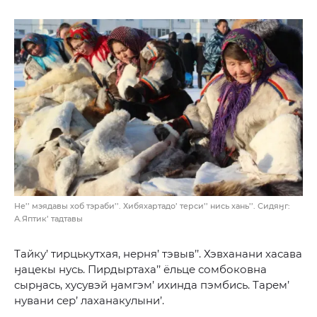
Не’’ мэядавы хоб тэраби’’. Хибяхартадо’ терси’’ нись хань’’. Сидяӈг:
А.Яптик’ тадтавы
Тайку’ тирцькутхая, нерня’ тэвыв’’. Хэвханани хасава
ӈацекы нусь. Пирдыртаха’’ ёльце сомбоковна
сырӈась, хусувэй ӈамгэм’ ихинда пэмбись. Тарем’
нувани сер’ лаханакулыни’.