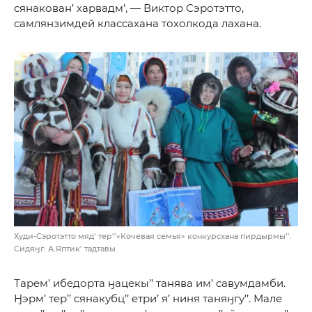
сянакован’ харвадм’, — Виктор Сэротэтто,
самлянзимдей классахана тохолкода лахана.
Худи-Сэротэтто мяд’ тер’’«Кочевая семья» конкурсхана пирдырмы’’.
Сидяӈг: А.Яптик’ тадтавы
Тарем’ ибедорта ӈацекы’’ танява им’ савумдамби.
Ӈэрм’ тер’’ сянакубц’’ етри’ я’ ниня таняӈгу’’. Мале