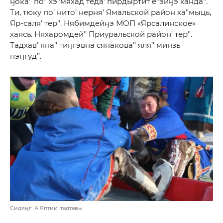
ӈока’’ по’’ хэ’’мяхад теда’ пирдыртит е’’эйӈэ ханда’’.
Ти, тюку по’ нито’ нерня’ Ямальской район ха’’мыць,
Яр-саля’ тер’’. Нябимдейӈэ МОП «Ярсалинское»
хаясь. Няхаромдей’’ Приуральской район’ тер’’.
Тадхав’ яна’’ тиӈгэвна сянакова’’ яля’’ минзь
пэӈгуд’’.
Сидяӈг: А.Яптик’ тадтавы