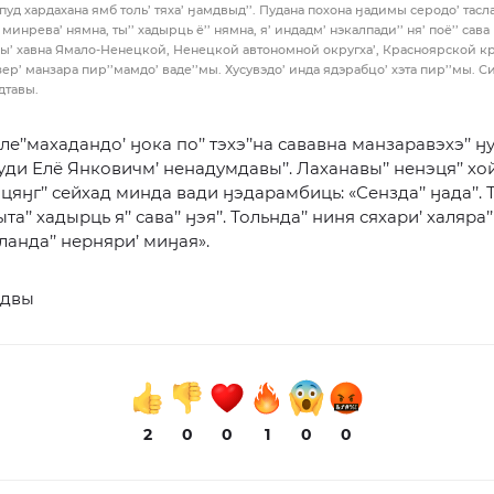
пуд хардахана ямб толь’ тяха’ ӈамдвыд’’. Пудана похона ӈадимы серодо’ тасл
инрева’ нямна, ты’’ хадырць ё’’ нямна, я’ индадм’ нэкалпади’’ ня’ поё’’ сава
кы’ хавна Ямало-Ненецкой, Ненецкой автономной округха’, Красноярской кр
зер’ манзара пир’’мамдо’ ваде’’мы. Хусувэдо’ инда ядэрабцо’ хэта пир’’мы. С
дтавы.
е’’махадандо’ ӈока по’’ тэхэ’’на сававна манзаравэхэ’’ ӈу
Худи Елё Янковичм’ ненадумдавы’’. Лаханавы’’ ненэця’’ хо
яӈг’’ сейхад минда вади ӈэдарамбиць: «Сензда’’ ӈада’’. Т
тыта’’ хадырць я’’ сава’’ ӈэя’’. Тольнда’’ ниня сяхари’ халяра’
анда’’ нерняри’ миӈая».
адвы
2
0
0
1
0
0