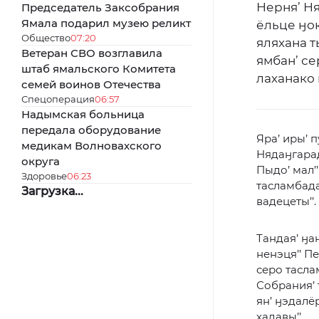
Нерня’ Ня
Председатель Заксобрания
Ямала подарил музею реликт
ёльце ӈок
Общество
07:20
яляхана т
Ветеран СВО возглавила
ямбан’ се
штаб ямальского Комитета
лаханако 
семей воинов Отечества
Спецоперация
06:57
Надымская больница
передала оборудование
Яра’ иры’ п
медикам Волновахского
Нядаӈгарад’
округа
Пыдо’ мал’’
Здоровье
06:23
тасламбада’
Загрузка...
вадецеты’’
Тандая’ ӈа
ненэця’’ Пе
серо тасла
Собрания’ т
ян’ ӈэдалёр
хадавы’’.