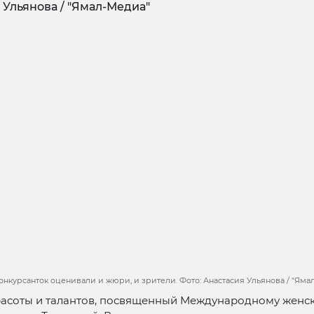
онкурсанток оценивали и жюри, и зрители. Фото: Анастасия Ульянова / "Яма
расоты и талантов, посвященный Международному женс