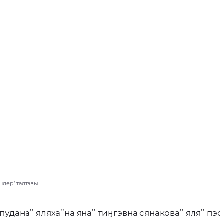
ндер’ тадтавы
пудана’’ яляха’’на яна’’ тиӈгэвна сянакова’’ яля’’ пэ