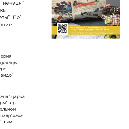
’ ненэця’’
икы
ты’’. По’
нэцие
Нерня’
 ӈокаць.
еро
заидо’
эна’’ ӈарка
эрм’ тер
тельной
нзер’ хэхэ’’
’, тым’