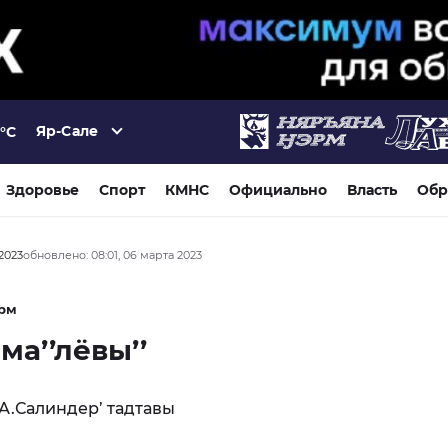
Яр-Сале
°C
Здоровье
Спорт
КМНС
Официально
Власть
Обр
 2023
обновлено: 08:01, 06 марта 2023
рм
 ма’’лёвы’’