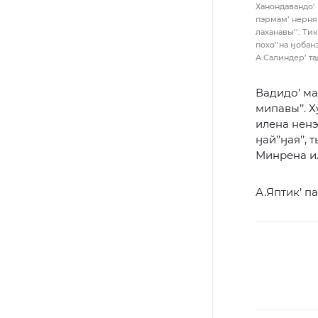
Ханондавандо’ 
пэрмам’ нерня м
лаханавы’’. Ти
похо’’на ӈобан
А.Салиндер’ та
Вадидо’ мал
мипавы’’. 
илена ненэц
ӈай’’ӈая’’, 
Минрена ил
А.Яптик’ п