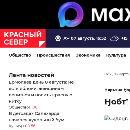
07 августа, 16:52
+15
Общество
Происшествия
Экономика
Культура
Лента новостей
07:55, 06 марта
Ермолаев день 8 августа: не
есть яблоки, женщинам
Няръяна Ӈэ
лениться и носить красную
Ӈобт’
нитку
Общество
11:08
В детсадах Салехарда
начался кукольный бум
Культура
10:56