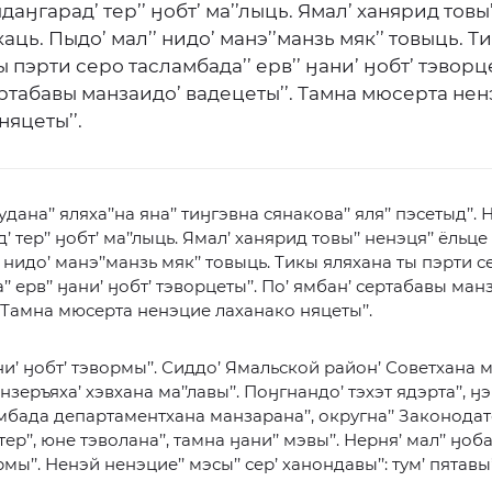
даӈгарад’ тер’’ ӈобт’ ма’’лыць. Ямал’ ханярид товы’
аць. Пыдо’ мал’’ нидо’ манэ’’манзь мяк’’ товыць. Т
ы пэрти серо тасламбада’’ ерв’’ ӈани’ ӈобт’ тэворце
ртабавы манзаидо’ вадецеты’’. Тамна мюсерта не
няцеты’’.
удана’’ яляха’’на яна’’ тиӈгэвна сянакова’’ яля’’ пэсетыд’’. 
 тер’’ ӈобт’ ма’’лыць. Ямал’ ханярид товы’’ ненэця’’ ёльце
 нидо’ манэ’’манзь мяк’’ товыць. Тикы яляхана ты пэрти с
’ ерв’’ ӈани’ ӈобт’ тэворцеты’’. По’ ямбан’ сертабавы ман
. Тамна мюсерта ненэцие лаханако няцеты’’.
ни’ ӈобт’ тэвормы’’. Сиддо’ Ямальской район’ Советхана м
нзеръяха’ хэвхана ма’’лавы’’. Поӈгнандо’ тэхэт ядэрта’’, ӈ
мбада департаментхана манзарана’’, округна’’ Законода
ер’’, юне тэволана’’, тамна ӈани’’ мэвы’’. Нерня’ мал’’ ӈоба
мы’’. Ненэй ненэцие’’ мэсы’’ сер’ ханондавы’’: тум’ пятавы’