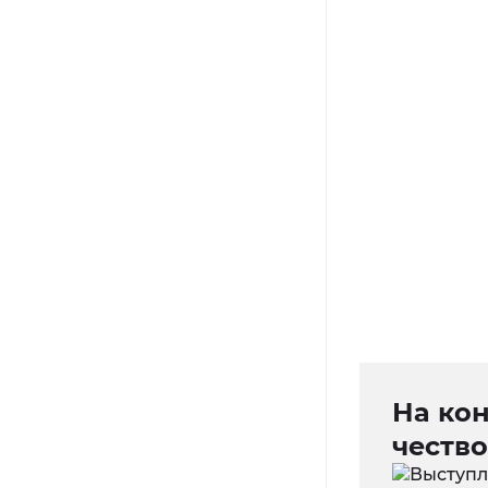
На кон
честв