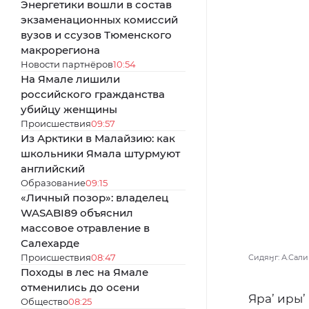
Энергетики вошли в состав
экзаменационных комиссий
вузов и ссузов Тюменского
макрорегиона
Новости партнёров
10:54
На Ямале лишили
российского гражданства
убийцу женщины
Происшествия
09:57
Из Арктики в Малайзию: как
школьники Ямала штурмуют
английский
Образование
09:15
«Личный позор»: владелец
WASABI89 объяснил
массовое отравление в
Салехарде
Происшествия
08:47
Сидяӈг: А.Сали
Походы в лес на Ямале
отменились до осени
Яра’ иры’ 
Общество
08:25