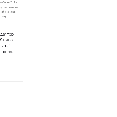
амбавы’’. Ты
 ӈэва’ нямна
ай хахаяда’’
идяӈг:
да’ тер
й’ няна
ыда’’
’ таняя.