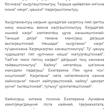
бочкаха” хыԓуташтомытуӈ. Таԓьша ӈайватам мя’кна
мэна” неӈи”, ӈашки” падеԓьштомытуӈ.
Хыԓутамантуӈ неԓьня ӈукадя’ай каԓитоӈ пяй ԓапты
мюӈ мышчеш викна каԓташтомытуӈ. Хэԓьдя’ай,
кынюй каԓи” калтампёш ӈуча каньняштомай.
Таньше дяԓи” тахана мансԓаш дёԓьше
вытаԓаштомай. Нешади” хыԓутамы” каԓи”
ту’ӈанохана Хаԓяӈкаԓтан канаштомытуӈ”. Ту’ ӈануӈ
чудишатат пят ӈупчики неша” матуԓпёштомай”.
Тай”ня чики петоӈ каԓват” дёԓьшат тыӈ канхана
тайваштомытуӈ”. Хайму” нятапёшь ше’эмна
мансдям падеԓьш” Екатерина Пяк ӈука чок’
коштомай”. Каԓитана” нета нятапёманта камна
хайноԓьчи” панэт хайтуԓаштомай, хайму” ӈамԓат
ӈочи” тыпёштомай”, тутыку” ӈомтапёштомай”.
Хайноԓьш хитама похона Екатерина Аучевна
хампԓяӈк’дяӈкня пота каймай. Ӈаԓмахатата,