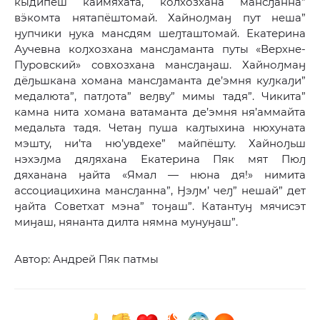
кыдипёш каймяхата, колхозхана мансԓанна”
вӭкомта нятапёштомай. Хайноԓмаӈ пут неша”
ӈупчики ӈука мансдям шеԓташтомай. Екатерина
Аучевна коԓхозхана мансԓаманта путы «Верхне-
Пуровский» совхозхана мансԓаӈаш. Хайноԓмаӈ
дёԓьшкана хомана мансԓаманта де’эмня куԓкаԓи”
медалюта”, патԓота” веԓву” мимы тадя”. Чикита”
камна нита хомана ватаманта де’эмня ня’аммайта
медальта тадя. Четаӈ пуша каԓтыхина нюхуната
мэшту, ни’та ню’увдехе” майпёшту. Хайноԓьш
нэхэԓма дяԓяхана Екатерина Пяк мят Пюԓ
дяханана ӈайта «Ямал — нюна дя!» нимита
ассоциацихина мансԓанна”, Ӈэԓм’ чеԓ” нешай” дет
ӈайта Советхат мэна” тоӈаш”. Катантуӈ мячисэт
миӈаш, нянанта дилта нямна мунуӈаш”.
Автор: Андрей Пяк патмы