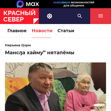
Главное
Новости
Статьи
Няръяна Ӈэрм
Мансԓа хайму” нятапёмы