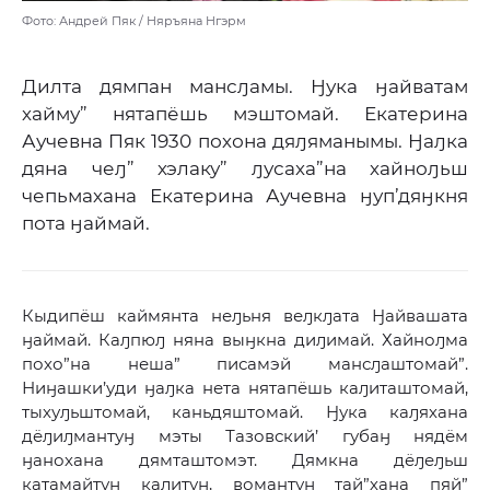
Фото: Андрей Пяк / Няръяна Нгэрм
Дилта дямпан мансԓамы. Ӈука ӈайватам
хайму” нятапёшь мэштомай. Екатерина
Аучевна Пяк 1930 похона дяԓяманымы. Ӈаԓка
дяна чеԓ” хэлаку” ԓусаха”на хайноԓьш
чепьмахана Екатерина Аучевна ӈуп’дяӈкня
пота ӈаймай.
Кыдипёш каймянта неԓьня веԓкԓата Ӈайвашата
ӈаймай. Каԓпюԓ няна выӈкна диԓимай. Хайноԓма
похо”на неша” писамэй мансԓаштомай”.
Ниӈашки’уди ӈаԓка нета нятапёшь каԓиташтомай,
тыхуԓьштомай, каньдяштомай. Ӈука каԓяхана
дёԓиԓмантуӈ мэты Тазовский’ губаӈ нядём
ӈанохана дямташтомэт. Дямкна дёԓеԓьш
катамайтуӈ каԓитуӈ, вомантуӈ тай”хана пяй”