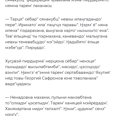
нямна тарем’ лаханась:
— Тарця’’ сёбар’’ сянакубц’’ невхы илаӈгадандо’
пере’’. Иринато’ ила’ паӈгӈэ таравы’’. Ӈэрм’ ё’’ няна
илена’’ пэдарахана, выӈгана харто’ ныхыхыто’ ена’’.
Тев’ ёльцянд’ ты пэрмахана, ханевандо’ мальӈгана
невхы теневабцудо’ мэ’’эйдо’. Ӈадьбято’ ёльце
мэбе’’ӈа’’. Пирӈадо’.
Хусувэй пирдырма’ нерцюна сёбар’’ ненэця’’
пыхыдадо’ высылабтамби’’, масидо’, ӈэсоӈодо’
вэнпи’’. Ӈамгэ’ е’’эмня тарем’ сертабавамдо’ Якутия’
няд товы Георгий Сафронов юне тэволанаха’’
ваде’’ӈадась:
— Ненадовна махами, пулыни манзабтана
то’’олхадм’ ӈэсетыдм’. Тарем’ ханяцей мэйрёдадм’.
Ханяхартана нидм’ тапхалт’’. Ӈэни’’, ӈудини’’ сенз’’
ӈэӈгу’’.