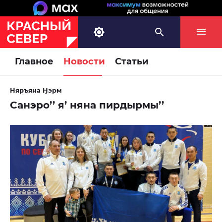
Главное
Новости
Статьи
Няръяна Ӈэрм
Санэро’’ я’ няна пирдырмы’’