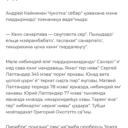
Андрей Кайнинан Чукотка’ сёбар’’ ӈэвахана мэна
пирдырмидо’ тоенанаӈэ ваде’’мыда:
— Хано санарпава — саӈговота сер’’. Пыхыдадо’
ёльце мэйрамбабато’, таслахая’’ санарпато’,
тикырихина ӈока ханм’ пирдалеӈгу’’.
Мале нябимдей яля’ пирдырмахадандо’ Санэро’’ я’
няд сава юнм’ намдаваць. Ямал’ тер нява’’ Сергей
Лаптандер 345 мэва’ тюрм’ яркавы. Юкад вата
ӈопой ӈэрм’ ё’’ терхат сидта пир’’ яӈговы. Матвей
Лаптандер тюрмда 78 мэва’ ярквэда, нябимдей ям’
ханавы. Юрий Лаптандер 77 мэва’ тынзямда
явнанда мовэда, няхаромдейӈэ хэвы. Тарем’ яна’’
тер’’ хибяхартм’ нерня’ нивы’’ ӈэдара’’. Тубци
моёпадахат Григорий Окотэтто са’’мы.
Пирибти’’ поӈгана’’ пям’ ня’’амба сюрберць Эдита