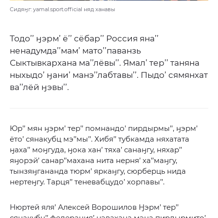
Сидяӈг: yamal.sport.official няд ханавы
Тодо’’ ӈэрм’ ё’’ сёбар’’ Россия яна’’
ненадумда’’мам’ мато’’паванзь
Сыктывкархана ма’’лёвы’’. Ямал’ тер’’ таняна
ныхыдо’ ӈани’ манэ’’лабтавы’’. Пыдо’ сямянхат
ва’’лёй ӈэвы’’.
Юр’’ мян ӈэрм’ тер’’ помнандо’ пирдырмы’’, ӈэрм’
ёто’ сянакубц мэ’’мы’’. Хибя’’ тубкамда няхатата
ӈаха’’ моӈгуда, ӈока хан’ тяха’ санаӈгу, няхар’’
яӈорэй’ санар’’махана нита нерня’ ха’’маӈгу,
тынзяӈгананда тюрм’ яркаӈгу, сюрберць нида
нертеӈгу. Тарця’’ теневабцудо’ хорпавы’’.
Нюртей яля’ Алексей Ворошилов Ӈэрм’ тер’’
сянакубц’’ федерация’ ӈэвахана мэна пирдырмито’