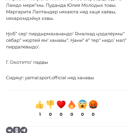
Ламдо мере’’мы. Пуданда Юлия Молодых товы.
Маргарита Лаптандер няхаюта няд хаця хаёвы,
няхаромдэйӈэ хэвы.
Ӈоб’’ сер’ пирдырмаханандо’ Ямалхад ӈэдалёрмы’’
сёбар’’ нюртей ям’ ханавы’’. Ӈани’’ ё’’ тер’’ нидо’ мал’’
пирдалевыдо’.
Г. Окотэтто’ падвы
Сидяӈг: yamal.sport.official няд ханавы
1
0
0
0
0
0