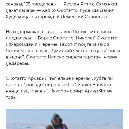
санавы, 155 пирдалевы — Руслан Яптик. Сямянхат
ӈаха’’ санавы — Хадко Окотэтто, пуданда Данил
Худи миӈа, няхаромдэй Дементий Салиндер.
Ныхыдармахана сата — Яков Яптик, сита нивы
пирдалевы — Борис Окотэтто, Николай Окотэтто
няхаромдэй ян’ еремы. Тароти’’ поӈгана Яков
Яптик мэёвна нувы, Дмитрий Окотэтто ӈани’ нивы
выдаӈг’’. Окотэтто Нёлеко сидяри таротам’ нерня’
ӈэдаравы.
Окотэтто Аркадий’ ты’’ ёльце меремы’’, хубта ям’
понхарт’ нивэдо’ пирдалембю’’. Хэвко Вануйто
нянда пуд тэвавы’’. Няхаромдэйӈэ Артур Яптик
товы.