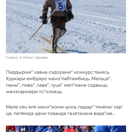
Сидяӈг А.Яптик’ тадтавы
Пирдырми’’ хавна сэдорани’’ конкурс танясь.
Хуркари ембдяро манэ’’лабтамбиць. Мальця’’,
паны’’, пива’’, сава’’, туця’’ мел’’мана сэдвыць,
манэсармари то’’олхаць.
Мале сян яля манэ’’мэми ӈока, падар’’ тянёма’ сер’
ӈа, пелямда ӈани тованда газетахана ваде’’ив…