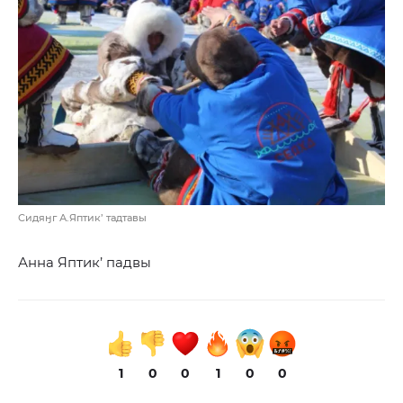
Сидяӈг А.Яптик’ тадтавы
Анна Яптик’ падвы
1
0
0
1
0
0