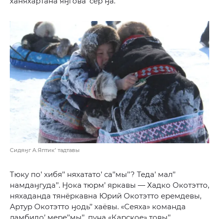
ханяхартана яӈгова’ сер ӈа.
Сидяӈг А.Яптик’ тадтавы
Тюку по’ хибя’’ няхатато’ са’’мы’’? Теда’ мал’’
намдаӈгуда’’. Ӈока тюрм’ яркавы — Хадко Окотэтто,
няхаданда тянёркавна Юрий Окотэтто еремдевы,
Артур Окотэтто ӈодь’’ хаёвы. «Сеяха» команда
ламбидо’ мере’’мы’’, пуна «Карское» товы’’,