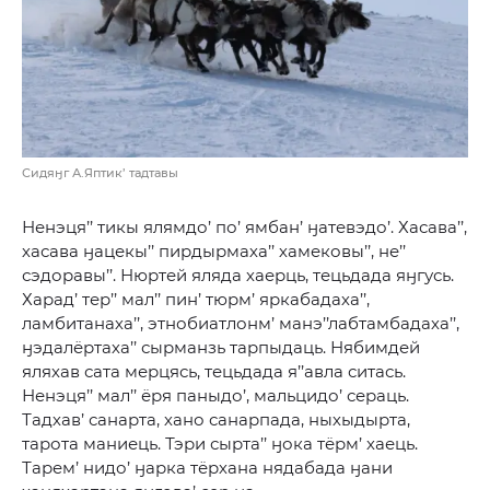
Сидяӈг А.Яптик’ тадтавы
Ненэця’’ тикы ялямдо’ по’ ямбан’ ӈатевэдо’. Хасава’’,
хасава ӈацекы’’ пирдырмаха’’ хамековы’’, не’’
сэдоравы’’. Нюртей яляда хаерць, тецьдада яӈгусь.
Харад’ тер’’ мал’’ пин’ тюрм’ яркабадаха’’,
ламбитанаха’’, этнобиатлонм’ манэ’’лабтамбадаха’’,
ӈэдалёртаха’’ сырманзь тарпыдаць. Нябимдей
яляхав сата мерцясь, тецьдада я’’авла ситась.
Ненэця’’ мал’’ ёря паныдо’, мальцидо’ сераць.
Тадхав’ санарта, хано санарпада, ныхыдырта,
тарота маниець. Тэри сырта’’ ӈока тёрм’ хаець.
Тарем’ нидо’ ӈарка тёрхана нядабада ӈани