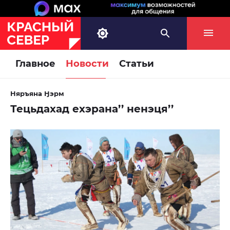
Главное
Новости
Статьи
Няръяна Ӈэрм
Тецьдахад ехэрана’’ ненэця’’