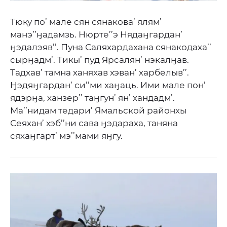
Тюку по’ мале сян сянакова’ ялям’
манэ’’ӈадамзь. Нюрте’’э Нядаӈгардан’
ӈэдалэяв’’. Пуна Саляхардахана сянакодаха’’
сырӈадм’. Тикы’ пуд Ярсалян’ нэкалӈав.
Тадхав’ тамна ханяхав хэван’ харбелыв’’.
Ӈэдяӈгардан’ си’’ми хаӈаць. Ими мале пон’
ядэрӈа, ханзер’’ таӈгун’ ян’ хандадм’.
Ма’’нидам тедари’ Ямальской районхы
Сеяхан’ хэб’’ни сава ӈэдараха, таняна
сяхаӈгарт’ мэ’’мами яӈгу.