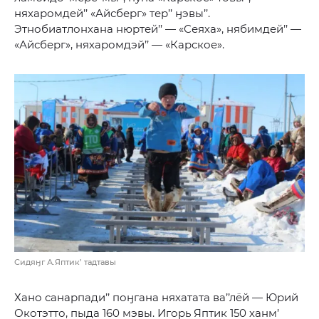
няхаромдей’’ «Айсберг» тер’’ ӈэвы’’.
Этнобиатлонхана нюртей’’ — «Сеяха», нябимдей’’ —
«Айсберг», няхаромдэй’’ — «Карское».
Сидяӈг А.Яптик’ тадтавы
Хано санарпади’’ поӈгана няхатата ва’’лёй — Юрий
Окотэтто, пыда 160 мэвы. Игорь Яптик 150 ханм’