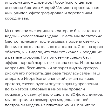
информацию – директор Российского центра
освоения Арктики Андрей Умников пролетал над
ним, увидел, сфотографировал и передал нам
координаты.
Мы провели экспедицию, кратер не был затоплен
водой – колоссальная удача. То есть мы достаточно
быстро приехали после взрыва, провели съемку с
беспилотного летательного аппарата. Стоя на краю
объекта, мы видели, что там есть каналы, уходящие
в разные стороны. Но при съемке сверху был
эффект черной дыры, не хватало света. И тогда мы
направили беспилотный аппарат внутрь кратера,
рискуя его потерять, два раза терялась связь. Наш
оператор Игорь Богоявленский лежал на краю
кратера, свесив руки и опустив пульт управления
до 15 метров. Впервые в мире мы провели
подземную съемку! Было сделано 80 фотоснимков,
мы построили трехмерную модель, а по ней
построили модель из пластика на 3D- принтере.