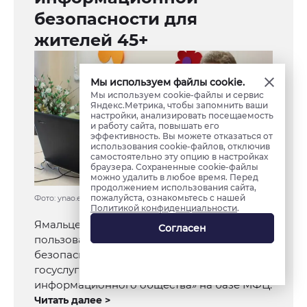
безопасности для
жителей 45+
Мы используем файлы cookie.
Мы используем cookie-файлы и сервис
Яндекс.Метрика, чтобы запомнить ваши
настройки, анализировать посещаемость
и работу сайта, повышать его
эффективность. Вы можете отказаться от
использования cookie-файлов, отключив
самостоятельно эту опцию в настройках
браузера. Сохраненные cookie-файлы
можно удалить в любое время. Перед
продолжением использования сайта,
пожалуйста, ознакомьтесь с нашей
Фото: ynao.er.ru
Политикой конфиденциальности
.
Ямальцев от 45 лет и старше научат
Согласен
пользоваться интернетом и смартфоном
безопасно. Освоить онлайн-покупки и
госуслуги будут помогать «Волонтеры
информационного общества» на базе МФЦ.
Читать далее >