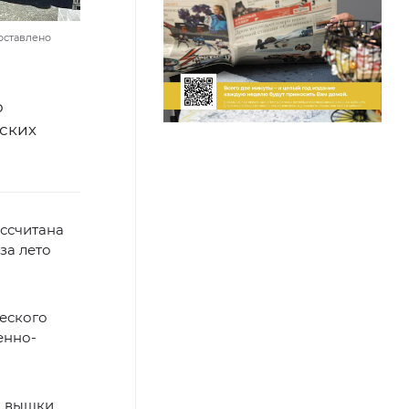
оставлено
ю
ских
ассчитана
за лето
ческого
енно-
й вышки