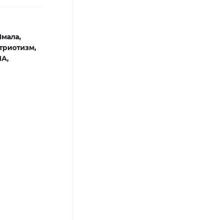
Ямала,
триотизм,
А,