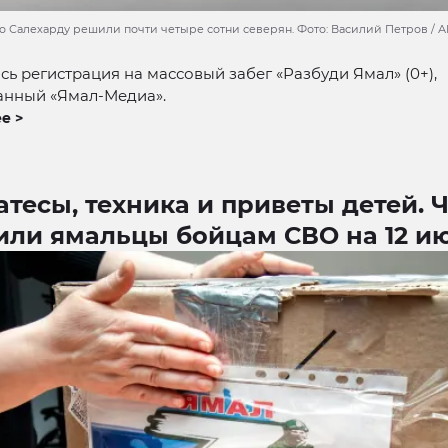
о Салехарду решили почти четыре сотни северян. Фото: Василий Петров / 
ь регистрация на массовый забег «Разбуди Ямал» (0+),
анный «Ямал-Медиа».
е >
тесы, техника и приветы детей. 
или ямальцы бойцам СВО на 12 и