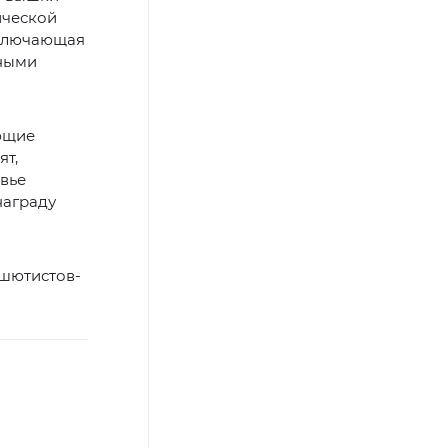
ической
включающая
чными
ющие
ят,
вье
награду
ашютистов-