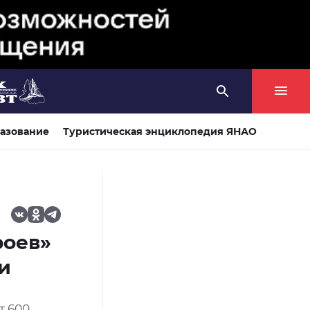
азование
Туристическая энциклопедия ЯНАО
роев»
и
т 600