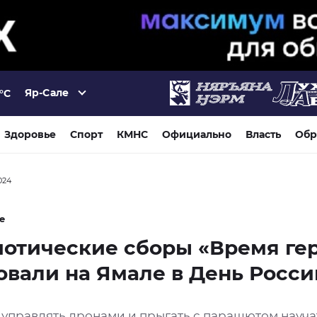
Яр-Сале
°C
Здоровье
Спорт
КМНС
Официально
Власть
Обр
024
е
отические сборы «Время ге
овали на Ямале в День Росси
 управлять дронами и прыгать с парашютом науча