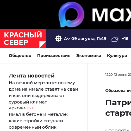
09 августа, 11:49
+16
Общество
Происшествия
Экономика
Культура
Лента новостей
12:20, 12 июня 2
На вечной мерзлоте: почему
дома на Ямале ставят на сваи
Образовани
и как они выдерживают
Патри
суровый климат
Арктика
06:11
старт
Ямал в бетоне и металле:
какие стройки создали
современный облик
Стрелять,