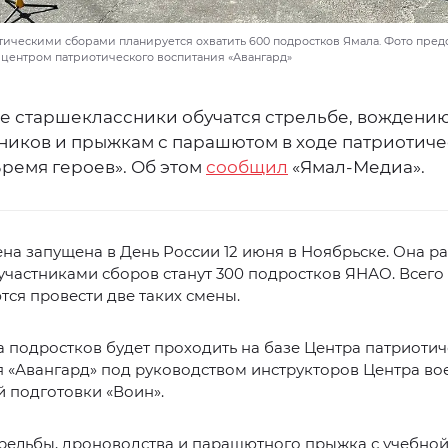
отическими сборами планируется охватить 600 подростков Ямала. Фото пред
центром патриотического воспитания «Авангард»
е старшеклассники обучатся стрельбе, вождени
ников и прыжкам с парашютом в ходе патриотиче
Время героев». Об этом
сообщил
«Ямал-Медиа».
на запущена в День России 12 июня в Ноябрьске. Она р
, участниками сборов станут 300 подростков ЯНАО. Всего 
ся провести две таких смены.
 подростков будет проходить на базе Центра патриоти
 «Авангард» под руководством инструкторов Центра во
 подготовки «Воин».
рельбы, дроноводства и парашютного прыжка с учебно