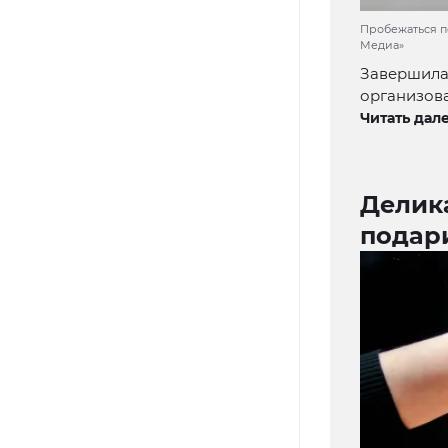
Пробежаться п
Медиа»
Завершилас
организов
Читать дале
Делика
подар