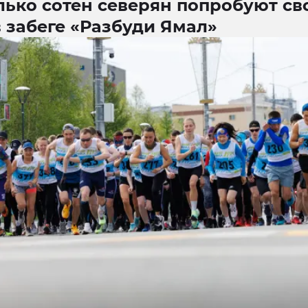
лько сотен северян попробуют св
 забеге «Разбуди Ямал»