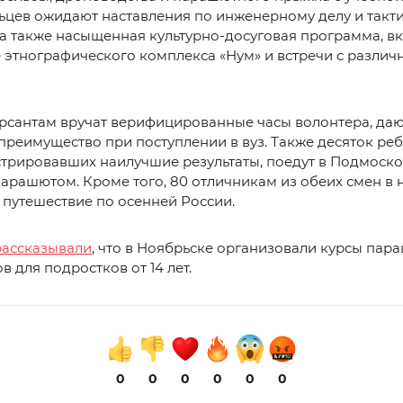
ьцев ожидают наставления по инженерному делу и такт
 а также насыщенная культурно-досуговая программа, 
 этнографического комплекса «Нум» и встречи с разли
рсантам вручат верифицированные часы волонтера, да
преимущество при поступлении в вуз. Также десяток реб
трировавших наилучшие результаты, поедут в Подмоско
парашютом. Кроме того, 80 отличникам из обеих смен в 
 путешествие по осенней России.
рассказывали
, что в Ноябрьске организовали курсы пар
в для подростков от 14 лет.
0
0
0
0
0
0