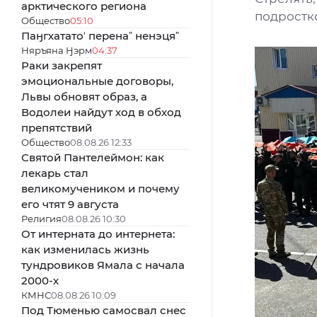
арктического региона
подростк
Общество
05:10
Паӈгхататоʼ перенаˮ ненэцяˮ
Няръяна Ӈэрм
04:37
Раки закрепят
эмоциональные договоры,
Львы обновят образ, а
Водолеи найдут ход в обход
препятствий
Общество
08.08.26 12:33
Святой Пантелеймон: как
лекарь стал
великомучеником и почему
его чтят 9 августа
Религия
08.08.26 10:30
От интерната до интернета:
как изменилась жизнь
тундровиков Ямала с начала
2000-х
КМНС
08.08.26 10:09
Под Тюменью самосвал снес