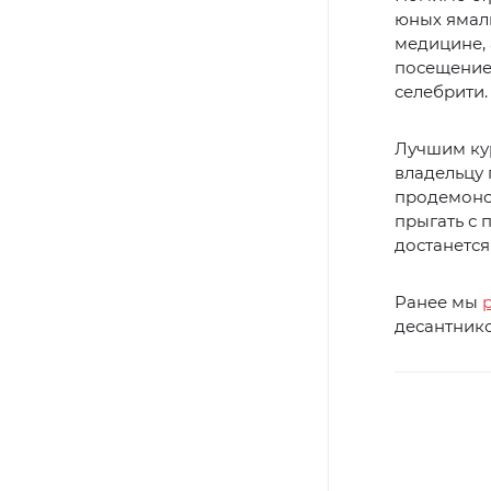
юных ямал
медицине,
посещение
селебрити.
Лучшим ку
владельцу 
продемонс
прыгать с 
достанется
Ранее мы
десантнико