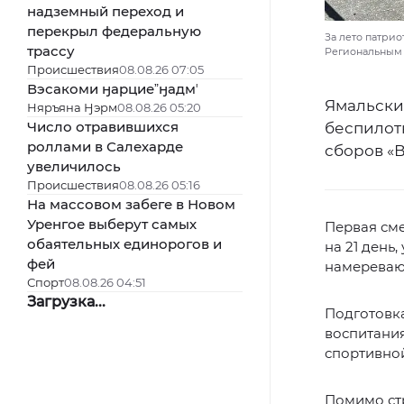
надземный переход и
перекрыл федеральную
За лето патри
трассу
Региональным 
Происшествия
08.08.26 07:05
Вэсакоми ӈарциеˮӈадмʼ
Ямальски
Няръяна Ӈэрм
08.08.26 05:20
Число отравившихся
беспилот
роллами в Салехарде
сборов «
увеличилось
Происшествия
08.08.26 05:16
На массовом забеге в Новом
Уренгое выберут самых
Первая сме
обаятельных единорогов и
на 21 день
фей
намеревают
Спорт
08.08.26 04:51
Загрузка...
Подготовка
воспитания
спортивной
Помимо ст