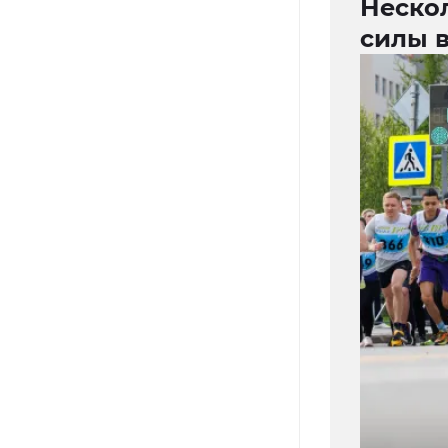
Неско
силы в