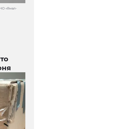
АНО «Ямал-
Что
юня