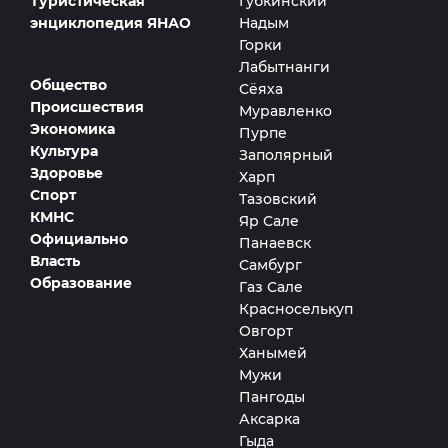
Туристическая
Губкинский
энциклопедия ЯНАО
Надым
Горки
Лабытнанги
Общество
Сёяха
Происшествия
Муравленко
Экономика
Пурпе
Культура
Заполярный
Здоровье
Харп
Спорт
Тазовский
КМНС
Яр Сале
Официально
Панаевск
Власть
Самбург
Образование
Газ Сале
Красноселькуп
Овгорт
Ханымей
Мужи
Пангоды
Аксарка
Гыда