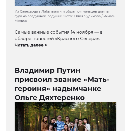
Из Салехарда в Лабытнанги и обратно ямальцев домчат
суда на воздушной подушке. Фото: Юлия Чудинова / «Ямал-
Медиа»
Самые важные события 14 ноября — в
обзоре новостей «Красного Севера».
Читать далее >
Владимир Путин
присвоил звание «Мать-
героиня» надымчанке
Ольге Дяхтеренко