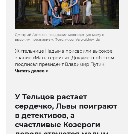
Дмитрий Артюхов поздравил многодетную маму с
высоким признанием. Фото: vk.com/artyukhov_da
Жительнице Надыма присвоили высокое
звание «Мать-героиня». Документ об этом
подписал президент Владимир Путин.
Читать далее >
У Тельцов растает
сердечко, Львы поиграют
в детективов, а
счастливые Козероги
довольствуются малым