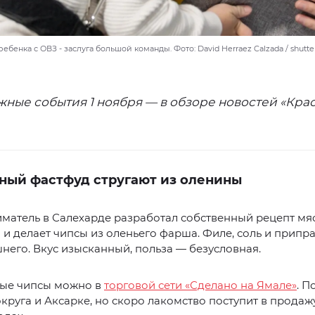
ебенка с ОВЗ - заслуга большой команды. Фото: David Herraez Calzada / shutte
жные события 1 ноября — в обзоре новостей «Кра
ный фастфуд стругают из оленины
матель в Салехарде разработал собственный рецепт мя
 и делает чипсы из оленьего фарша. Филе, соль и припр
него. Вкус изысканный, польза — безусловная.
вые чипсы можно в
торговой сети «Сделано на Ямале»
. П
округа и Аксарке, но скоро лакомство поступит в продажу