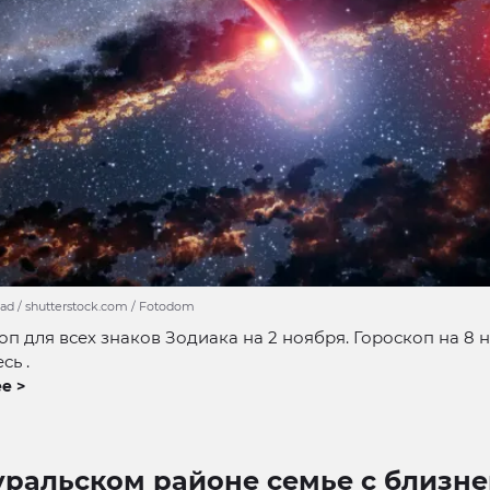
d / shutterstock.com / Fotodom
оп для всех знаков Зодиака на 2 ноября. Гороскоп на 8 
сь .
е >
уральском районе семье с близн