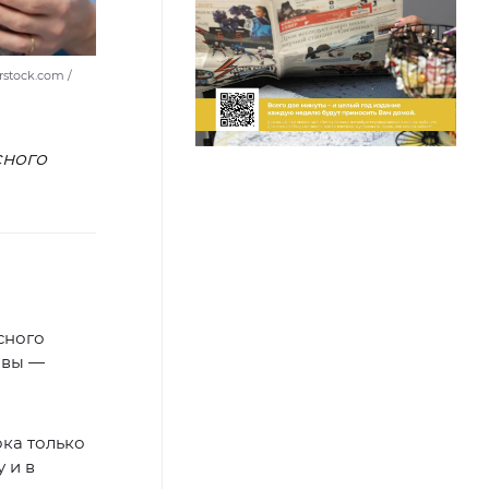
rstock.com /
сного
сного
авы —
ока только
 и в