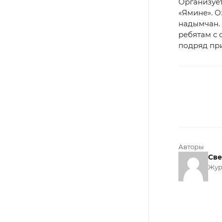
Организуе
«Ямине». О
надымчан.
ребятам с 
подряд пр
Авторы
Све
Жур