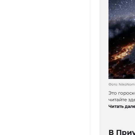
Фото: NikoNoma
Это гороск
читайте зде
Читать дале
В При