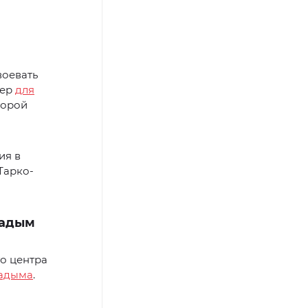
воевать
жер
для
торой
ия в
Тарко-
Надым
о центра
Надыма
.