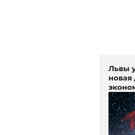
Львы у
новая
эконо