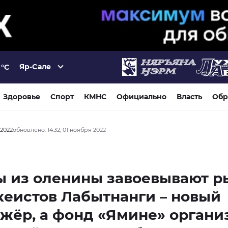
Яр-Сале
°C
Здоровье
Спорт
КМНС
Официально
Власть
Обр
 2022
обновлено: 14:32, 01 ноября 2022
 из оленины завоевывают р
кеистов Лабытнанги – новый
жёр, а фонд «Ямине» органи