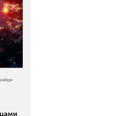
ноября
ецами