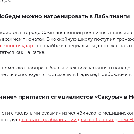
одах.
Победы можно натренировать в Лабытнанги
кеистов в городе Семи лиственниц появились шансы за
а всех чемпионатах. В хоккейную школу поступил трена
точности удара
по шайбе и специальная дорожка, на ко
аться как на катке.
помогают набирать баллы к технике катания и попадан
кие же используют спортсмены в Надыме, Ноябрьске и в 
мине» пригласил специалистов «Сакуры» в 
оги с «золотыми руками» из челябинского медицинског
проведут
два этапа реабилитации для особенных детей 