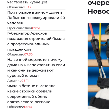
очере
чествовать кузнецов
Общество
11:33
Новос
При пожаре в жилом доме в
Лабытнанги эвакуировали 40
человек
Происшествия
07:51
Губернатор Артюхов
поздравил строителей Ямала
с профессиональным
праздником
Общество
07:36
На вечной мерзлоте: почему
дома на Ямале ставят на сваи
и как они выдерживают
суровый климат
Арктика
06:11
Ямал в бетоне и металле:
какие стройки создали
современный облик
арктического региона
Общество
05:10