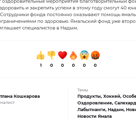
т оздоровительные мероприятия благотворительный фо
здоровить и закрепить успехи в этому году смогут 40 юн
 Сотрудники фонда постоянно оказывают помощь ямал
ограничениями по здоровью. Ямальский фонд уже второ
иглашает специалистов в Надым.
1
0
0
0
0
0
Темы
тлана Кошкарова
Продукты,
Хоккей,
Особе
налист
Оздоровление,
Салехард
Лабытнанги,
Надым,
Нов
Новости Ямала