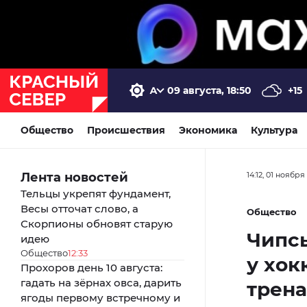
09 августа, 18:50
+15
Общество
Происшествия
Экономика
Культура
Лента новостей
14:12, 01 ноября
Тельцы укрепят фундамент,
Весы отточат слово, а
Общество
Скорпионы обновят старую
Чипсы
идею
Общество
12:33
у хок
Прохоров день 10 августа:
гадать на зёрнах овса, дарить
трена
ягоды первому встречному и