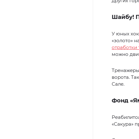
других гор
Шайбу! 
У юных хок
«золото» н
отработки 
можно двиг
Тренажеры 
ворота. Та
Сале.
Фонд «Я
Реабилитол
«Сакура» 