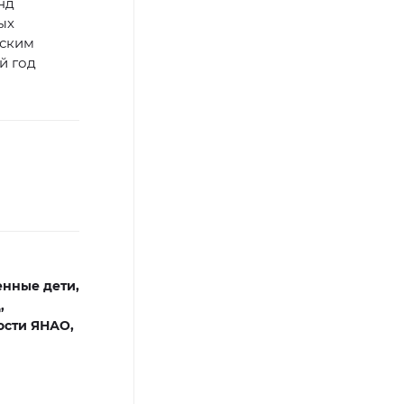
нд
ых
ьским
й год
нные дети,
,
ости ЯНАО,