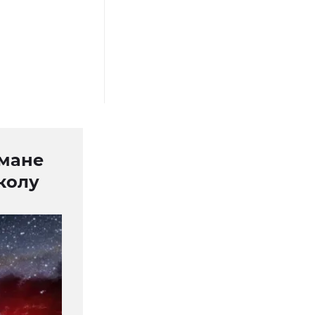
рмане
колу