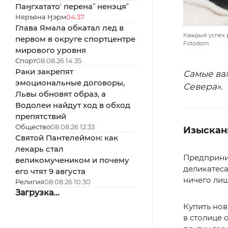
Паӈгхататоʼ перенаˮ ненэцяˮ
Няръяна Ӈэрм
04:37
Глава Ямала обкатал лед в
Каждый успех р
первом в округе спортцентре
Fotodom
мирового уровня
Спорт
08.08.26 14:35
Раки закрепят
Самые ва
эмоциональные договоры,
Севера».
Львы обновят образ, а
Водолеи найдут ход в обход
препятствий
Общество
08.08.26 12:33
Изыскан
Святой Пантелеймон: как
лекарь стал
Предприни
великомучеником и почему
деликатеса
его чтят 9 августа
ничего лиш
Религия
08.08.26 10:30
Загрузка...
Купить но
в столице 