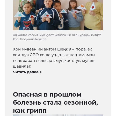
Аӆ хоятат Россия мув хуват нётапса щи ляль ураңан китӆат.
Хор: Людмила Рочева.
Хон мувевн ин антом шеңк ям пора, ёх
хоятӆув СВО хоща уӆӆат, ат паӆтамаман
ляль харан лялясӆат, муң хоятӆув, мувев
шавиӆат.
Читать далее >
Опасная в прошлом
болезнь стала сезонной,
как грипп