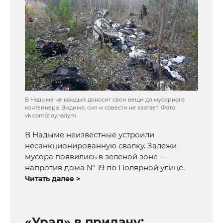
В Надыме не каждый доносит свои вещи до мусорного
контейнера. Видимо, сил и совести не хватает. Фото:
vk.com/zloynadym
В Надыме неизвестные устроили
несанкционированную свалку. Залежи
мусора появились в зеленой зоне —
напротив дома № 19 по Полярной улице.
Читать далее >
«Урал» в придачу: