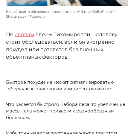
Не забывайте обследовать свой организм! Фото: UfaBizPhoto /
Shutterstock / Fotodom
По
словам
Елены Тихомировой, человеку
стоит обследоваться, если он экстренно
похудел или потолстел без внешних
объективных факторов.
Быстрое похудение может сигнализировать о
туберкулезе, онкологии или тиреотоксикозе.
Что касается быстрого набора веса, то увеличение
массы тела может привести к разнообразным
болезням.
Избыточный вес и постоянная жажда при этом,