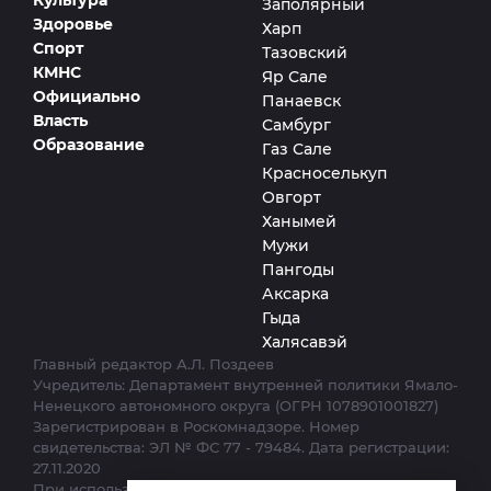
Заполярный
Здоровье
Харп
Спорт
Тазовский
КМНС
Яр Сале
Официально
Панаевск
Власть
Самбург
Образование
Газ Сале
Красноселькуп
Овгорт
Ханымей
Мужи
Пангоды
Аксарка
Гыда
Халясавэй
Главный редактор А.Л. Поздеев
Учредитель: Департамент внутренней политики Ямало-
Ненецкого автономного округа (ОГРН 1078901001827)
Зарегистрирован в Роскомнадзоре. Номер
свидетельства: ЭЛ № ФС 77 - 79484. Дата регистрации:
27.11.2020
При использовании материалов сайта ссылка на