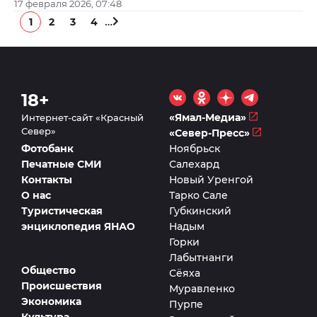
17 февраля 2026, 07:48
…
1
2
3
4
18+
«Ямал-Медиа»
Интернет-сайт «Красный
Север»
«Север-Пресс»
Фотобанк
Ноябрьск
Печатные СМИ
Салехард
Контакты
Новый Уренгой
О нас
Тарко Сале
Туристическая
Губкинский
энциклопедия ЯНАО
Надым
Горки
Лабытнанги
Общество
Сёяха
Происшествия
Муравленко
Экономика
Пурпе
Культура