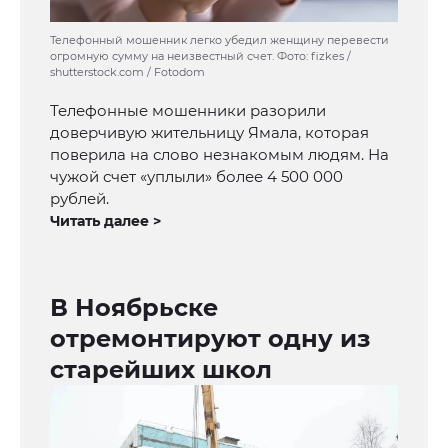
Телефонный мошенник легко убедил женщину перевести
огромную сумму на неизвестный счет. Фото: fizkes /
shutterstock.com / Fotodom
Телефонные мошенники разорили
доверчивую жительницу Ямала, которая
поверила на слово незнакомым людям. На
чужой счет «уплыли» более 4 500 000
рублей.
Читать далее >
В Ноябрьске
отремонтируют одну из
старейших школ