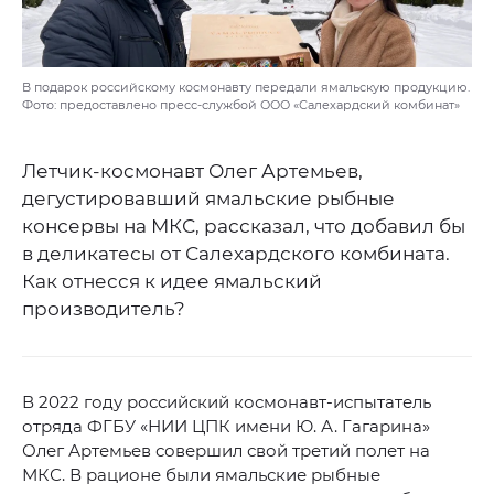
В подарок российскому космонавту передали ямальскую продукцию.
Фото: предоставлено пресс-службой ООО «Салехардский комбинат»
Летчик-космонавт Олег Артемьев,
дегустировавший ямальские рыбные
консервы на МКС, рассказал, что добавил бы
в деликатесы от Салехардского комбината.
Как отнесся к идее ямальский
производитель?
В 2022 году российский космонавт-испытатель
отряда ФГБУ «НИИ ЦПК имени Ю. А. Гагарина»
Олег Артемьев совершил свой третий полет на
МКС. В рационе были ямальские рыбные