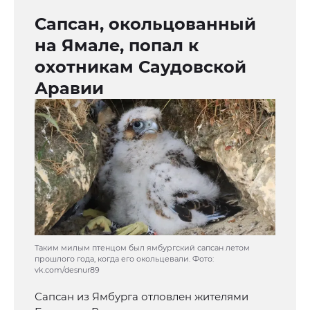
Сапсан, окольцованный
на Ямале, попал к
охотникам Саудовской
Аравии
Таким милым птенцом был ямбургский сапсан летом
прошлого года, когда его окольцевали. Фото:
vk.com/desnur89
Сапсан из Ямбурга отловлен жителями