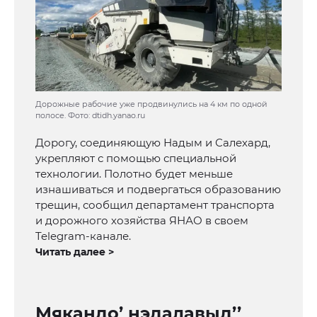
Дорожные рабочие уже продвинулись на 4 км по одной
полосе. Фото: dtidh.yanao.ru
Дорогу, соединяющую Надым и Салехард,
укрепляют с помощью специальной
технологии. Полотно будет меньше
изнашиваться и подвергаться образованию
трещин, сообщил департамент транспорта
и дорожного хозяйства ЯНАО в своем
Telegram-канале.
Читать далее >
Мякандо’ ӈэдалавыд’’