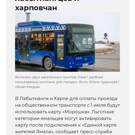
харповчан
Жителям двух населенных пунктов станет удобнее
пользоваться льготами для поездок. Фото: Юлия Чудинова /
«Ямал-Медиа»
В Лабытнанги и Харпе для оплаты проезда
на общественном транспорте с 1 июля будут
использовать карту «Морошка». Льготные
категории ямальцев могут активировать
карту после подключения к «Единой карте
жителей Ямала», сообщает пресс-служба