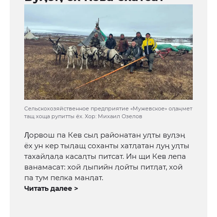
Сельскохозяйственное предприятие «Мужевское» оӆаӊмет
тащ хоща рупитты ёх. Хор: Михаил Озелов
Ӆорвош па Кев сыӆ районатан уӆты вуӆэӊ
ёх ун кер тыӆащ соханты хатӆатан ӆуӊ уӆты
тахайӆаӆа касаӆты питсат. Ин щи Кев лепа
ванамасат: хой ӆыпийн ӆойты питӆат, хой
па тум пелка манӆат.
Читать далее >