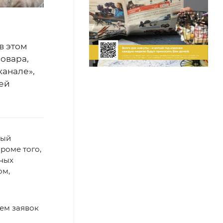
в этом
овара,
канале»,
гей
ный
роме того,
нных
ом,
ием заявок