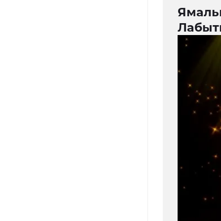
Ямаль
Лабыт