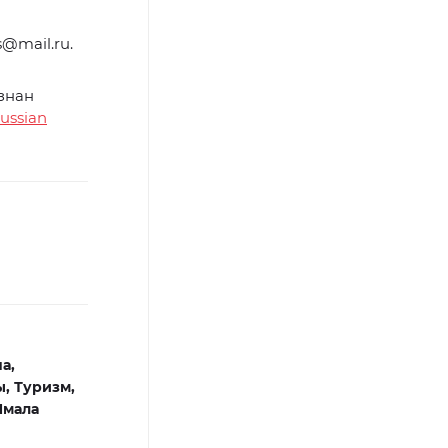
@mail.ru.
знан
ussian
а,
ы,
Туризм,
Ямала