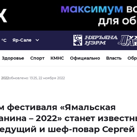
Яр-Сале
°C
Здоровье
Спорт
КМНС
Официально
Власть
Обр
я 2022
обновлено: 13:25, 22 ноября 2022
м фестиваля «Ямальская
анина – 2022» станет извест
ведущий и шеф-повар Сергей