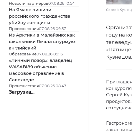
Новости партнёров
07.08.26 10:54
На Ямале лишили
Сергей Кузнецо
российского гражданства
убийцу женщины
Организа
Происшествия
07.08.26 09:57
году на к
Из Арктики в Малайзию: как
школьники Ямала штурмуют
телеведу
английский
«Пятнице»
Образование
07.08.26 09:15
Кузнецов
«Личный позор»: владелец
WASABI89 объяснил
массовое отравление в
Салехарде
Приглашен
Происшествия
07.08.26 08:47
конкурс пя
Загрузка...
Сергей Куз
продуктов.
сотруднич
Гастрономи
закончится