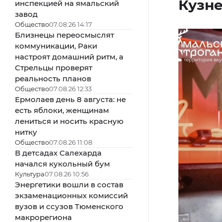
Кузн
инспекцией на ямальский
завод
Общество
07.08.26 14:17
Близнецы переосмыслят
коммуникации, Раки
настроят домашний ритм, а
Стрельцы проверят
реальность планов
Общество
07.08.26 12:33
Ермолаев день 8 августа: не
есть яблоки, женщинам
лениться и носить красную
нитку
Общество
07.08.26 11:08
В детсадах Салехарда
начался кукольный бум
Культура
07.08.26 10:56
Энергетики вошли в состав
экзаменационных комиссий
вузов и ссузов Тюменского
макрорегиона