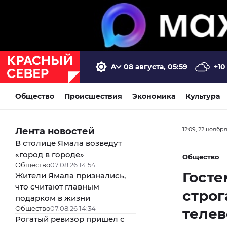
08 августа, 05:59
+10
Общество
Происшествия
Экономика
Культура
Лента новостей
12:09, 22 ноябр
В столице Ямала возведут
«город в городе»
Общество
Общество
07.08.26 14:54
Госте
Жители Ямала признались,
что считают главным
строг
подарком в жизни
Общество
07.08.26 14:34
теле
Рогатый ревизор пришел с