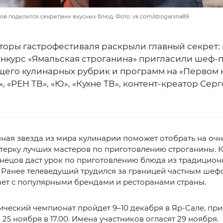
в поделится секретами вкусных блюд. Фото: vk.com/stroganina89
торы гастрофестиваля раскрыли главный секрет: 
онкурс «Ямальская строганина» пригласили шеф-п
щего кулинарных рубрик и программ на «Первом 
, «РЕН ТВ», «Ю», «Кухне ТВ», контент-креатор Сер
.
ная звезда из мира кулинарии поможет отобрать на оч
терку лучших мастеров по приготовлению строганины. К
нецов даст урок по приготовлению блюда из традицио
 Ранее телеведущий трудился за границей частным шеф
ает с популярными брендами и ресторанами страны.
ческий чемпионат пройдет 9–10 декабря в Яр-Сале, пр
 25 ноября в 17.00. Имена участников огласят 29 ноября.