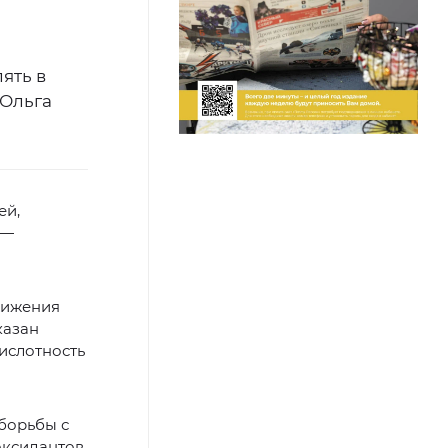
ять в
 Ольга
ей,
 —
жижения
казан
кислотность
борьбы с
оксидантов