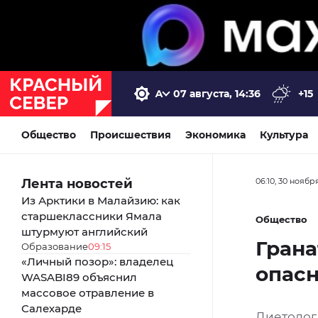
07 августа, 14:36
+15
Общество
Происшествия
Экономика
Культура
Лента новостей
06:10, 30 ноябр
Из Арктики в Малайзию: как
старшеклассники Ямала
Общество
штурмуют английский
Грана
Образование
09:15
«Личный позор»: владелец
опасн
WASABI89 объяснил
массовое отравление в
Салехарде
Диетолог 