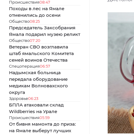
Происшествия
08:47
Походы в лес на Ямале
отменились до осени
Общество
08:25
Председатель Заксобрания
Ямала подарил музею реликт
Общество
07:20
Ветеран СВО возглавила
штаб ямальского Комитета
семей воинов Отечества
Спецоперация
06:57
Надымская больница
передала оборудование
медикам Волновахского
округа
Здоровье
06:23
БПЛА атаковали склад
Wildberries на Урале
Происшествия
05:59
От бивня мамонта до приза:
на Ямале выберут лучших