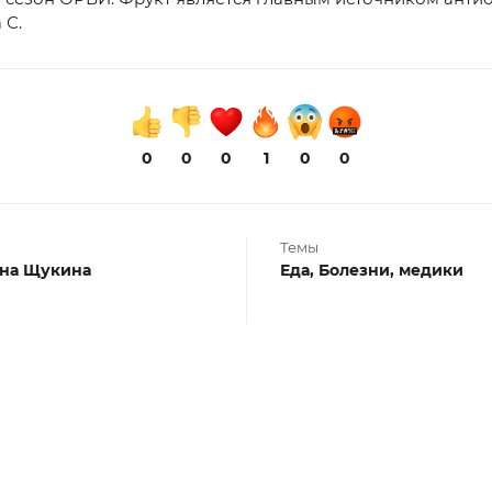
 С.
0
0
0
1
0
0
Темы
на Щукина
Еда,
Болезни,
медики