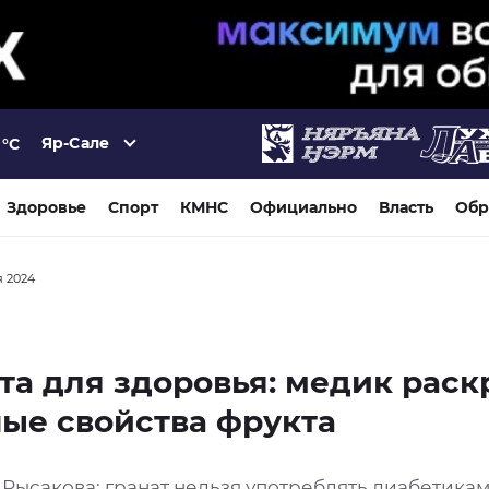
Яр-Сале
°C
Здоровье
Спорт
КМНС
Официально
Власть
Обр
я 2024
та для здоровья: медик рас
ые свойства фрукта
Рысакова: гранат нельзя употреблять диабетика