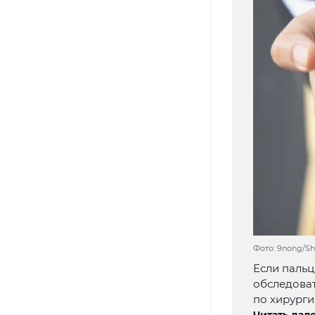
Фото: 9nong/Sh
Если пальц
обследоват
по хирурги
Читать дале