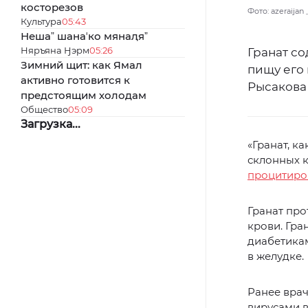
косторезов
Фото: azeraijan
Культура
05:43
Нешаˮ шанаʼко мянаԯяˮ
Няръяна Ӈэрм
05:26
Гранат со
Зимний щит: как Ямал
пищу его
активно готовится к
Рысакова 
предстоящим холодам
Общество
05:09
Загрузка...
«Гранат, к
склонных к
процитиро
Гранат пр
крови. Гра
диабетикам
в желудке.
Ранее вра
вирусами в