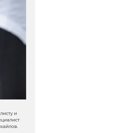
листу и
ециалист
хайлов.