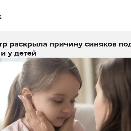
2
тр раскрыла причину синяков по
и у детей