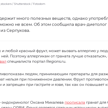
 _stockers / Shutterstock / Fotodom
держит много полезных веществ, однако употребл
 можно не всем. Об этом сообщила врач-диетолог
из Серпухова.
ак и любой красный фрукт, может вызвать аллергию у люд
 ней. Поэтому аллергикам от граната лучше отказаться»,
вал
специалиста портал Regions.ru.
отивопоказан людям, принимающим препараты для раз
нат нельзя при пониженном давлении. Фрукт противопо
 и запрещен при гастрите и язве, так как он повышает 
ч-эндокринолог Оксана Михалева
прописала
гранат для 
 сезон ОРВИ. Фрукт является главным источником анти