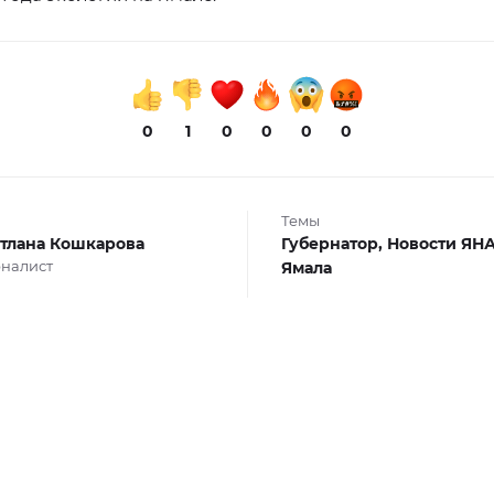
0
1
0
0
0
0
Темы
тлана Кошкарова
Губернатор,
Новости ЯН
налист
Ямала