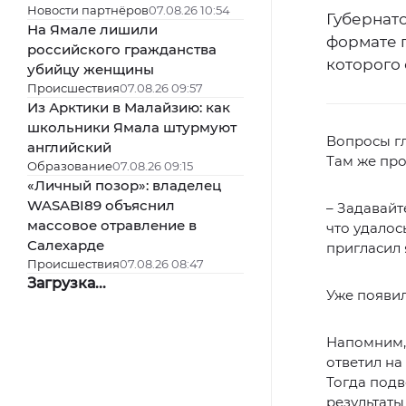
Новости партнёров
07.08.26 10:54
Губернат
На Ямале лишили
формате 
российского гражданства
которого 
убийцу женщины
Происшествия
07.08.26 09:57
Из Арктики в Малайзию: как
школьники Ямала штурмуют
Вопросы гл
английский
Там же про
Образование
07.08.26 09:15
«Личный позор»: владелец
WASABI89 объяснил
– Задавайт
массовое отравление в
что удалос
Салехарде
пригласил
Происшествия
07.08.26 08:47
Загрузка...
Уже появил
Напомним
ответил на
Тогда подв
результаты