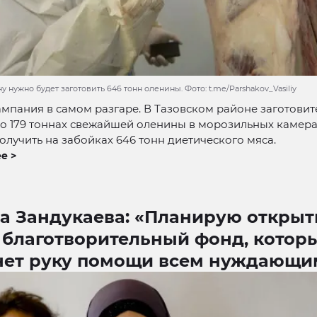
у нужно будет заготовить 646 тонн оленины. Фото: t.me/Parshakov_Vasiliy
мпания в самом разгаре. В Тазовском районе заготовит
о 179 тоннах свежайшей оленины в морозильных камерах
олучить на забойках 646 тонн диетического мяса.
е >
а Зандукаева: «Планирую открыт
 благотворительный фонд, котор
нет руку помощи всем нуждающи