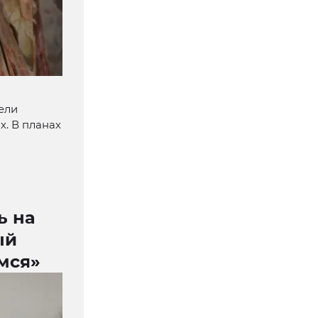
ели
. В планах
ь на
ый
мся»