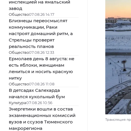
инспекцией на ямальский
завод
Общество
07.08.26 14:17
Близнецы переосмыслят
коммуникации, Раки
настроят домашний ритм, а
Стрельцы проверят
реальность планов
Общество
07.08.26 12:33
Ермолаев день 8 августа: не
есть яблоки, женщинам
лениться и носить красную
нитку
Общество
07.08.26 11:08
В детсадах Салехарда
начался кукольный бум
Культура
07.08.26 10:56
Энергетики вошли в состав
экзаменационных комиссий
Трансляция про
вузов и ссузов Тюменского
макрорегиона