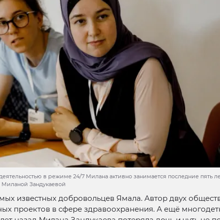
деятельностью в режиме 24/7 Милана активно занимается последние пять лет
 Миланой Зандукаевой
мых известных добровольцев Ямала. Автор двух общест
ых проектов в сфере здравоохранения. А ещё многодет
лет назад Милана Зандукаева потеряла дочь и чуть не п