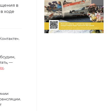
бщения в
в ходе
Контакте».
Обсудим,
тать, —
ях
.
инии
рансляции.
т