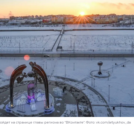
йдет на странице главы региона во "ВКонтакте". Фото: vk.com/artyukhov_da