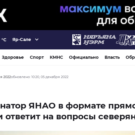
Яр-Сале
°C
Здоровье
Спорт
КМНС
Официально
Власть
Обр
ря 2022
обновлено: 10:20, 05 декабря 2022
рнатор ЯНАО в формате прям
 ответит на вопросы северя