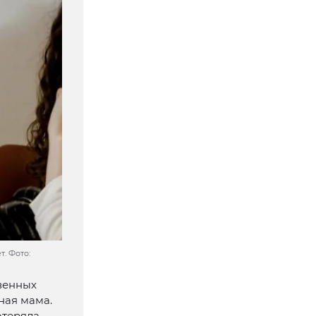
. Фото:
венных
ная мама.
отеряла