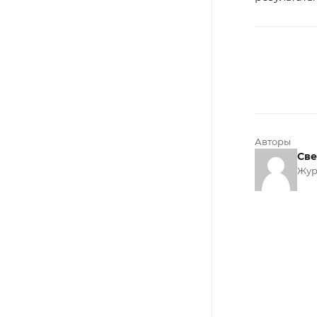
Авторы
Све
Жур