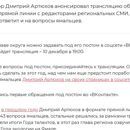
ор Дмитрий Артюхов анонсировал трансляцию о
прямой линии с редакторами региональных СМИ, 
ответит и на вопросы ямальцев.
аве округа можно задавать под его постом в соцсети «В
йдет трансляция – 10 декабря в 19:00.
е вопросы под постом, присоединяйтесь к трансляции. 
ь сделать за этот год, над чем нам еще предстоит порабо
 ямальцев
Дмитрий Артюхов на своих страницах в соцсет
ись первые обращения под постом во «ВКонтакте».
,
в прошлом году
Дмитрий Артюхов в формате прямой л
 43 вопроса ямальцев, остальные решались за рамками т
ели итоги Года талантов, в этот раз глава региона озвучи
 Года экологии на Ямале.