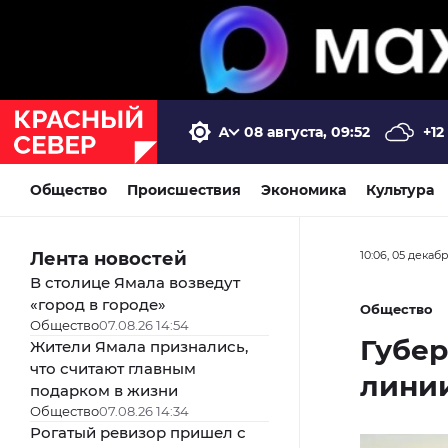
08 августа, 09:52
+12
Общество
Происшествия
Экономика
Культура
Лента новостей
10:06, 05 декаб
В столице Ямала возведут
«город в городе»
Общество
Общество
07.08.26 14:54
Губе
Жители Ямала признались,
что считают главным
линии
подарком в жизни
Общество
07.08.26 14:34
Рогатый ревизор пришел с