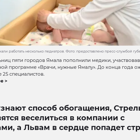
хали работать несколько педиатров. Фото: предоставлено пресс-службой гу
ьниц пяти городов Ямала пополнили медики, участвова
ой программе «Врачи, нужные Ямалу». До конца года 
 25 специалистов.
е >
узнают способ обогащения, Стре
ятся веселиться в компании с
ми, а Львам в сердце попадет ст