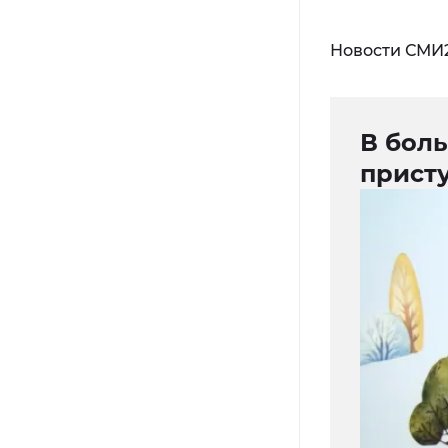
Новости СМИ
В бол
прист