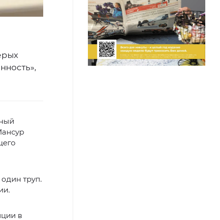
ерых
нность»,
рный
Мансур
щего
один труп.
ии.
иции в