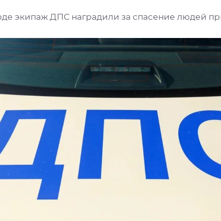
рде экипаж ДПС наградили за спасение людей п