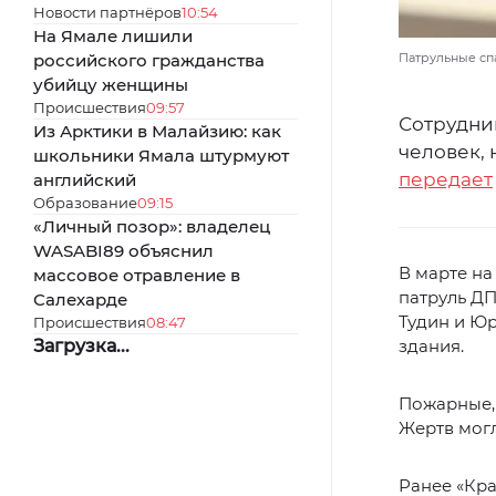
Новости партнёров
10:54
На Ямале лишили
российского гражданства
Патрульные спа
убийцу женщины
Происшествия
09:57
Сотрудни
Из Арктики в Малайзию: как
человек,
школьники Ямала штурмуют
передает
английский
Образование
09:15
«Личный позор»: владелец
WASABI89 объяснил
В марте на
массовое отравление в
патруль ДП
Салехарде
Тудин и Юр
Происшествия
08:47
Загрузка...
здания.
Пожарные,
Жертв могл
Ранее «Кр