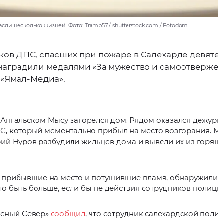
сли несколько жизней. Фото: Tramp57 / shutterstock.com / Fotodom
ков ДПС, спасших при пожаре в Салехарде девят
 наградили медалями «За мужество и самоотверже
«Ямал-Медиа».
 Ангальском Мысу загорелся дом. Рядом оказался дежу
С, который моментально прибыл на место возгорания. 
ий Нуров разбудили жильцов дома и вывели их из горя
 прибывшие на место и потушившие пламя, обнаружили 
о быть больше, если бы не действия сотрудников полиц
асный Север»
сообщил
, что сотрудник салехардской пол