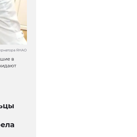
бернатора ЯНАО
вшие в
ожидают
льцы
рела