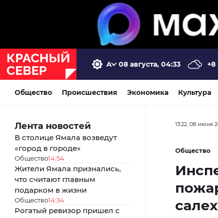
08 августа, 04:33
+8
Общество
Происшествия
Экономика
Культура
Лента новостей
13:22, 08 июня 
В столице Ямала возведут
«город в городе»
Общество
Общество
14:54
Инсп
Жители Ямала признались,
что считают главным
пожа
подарком в жизни
Общество
14:34
салех
Рогатый ревизор пришел с