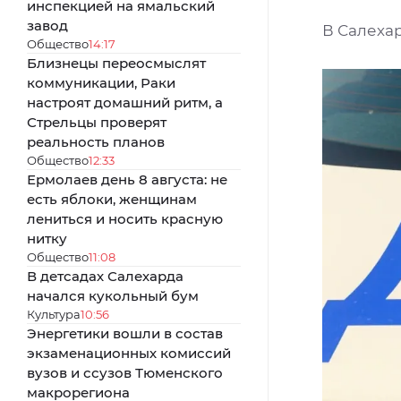
инспекцией на ямальский
завод
В Салеха
Общество
14:17
Близнецы переосмыслят
коммуникации, Раки
настроят домашний ритм, а
Стрельцы проверят
реальность планов
Общество
12:33
Ермолаев день 8 августа: не
есть яблоки, женщинам
лениться и носить красную
нитку
Общество
11:08
В детсадах Салехарда
начался кукольный бум
Культура
10:56
Энергетики вошли в состав
экзаменационных комиссий
вузов и ссузов Тюменского
макрорегиона