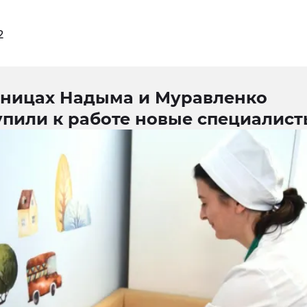
2
ьницах Надыма и Муравленко
упили к работе новые специалис