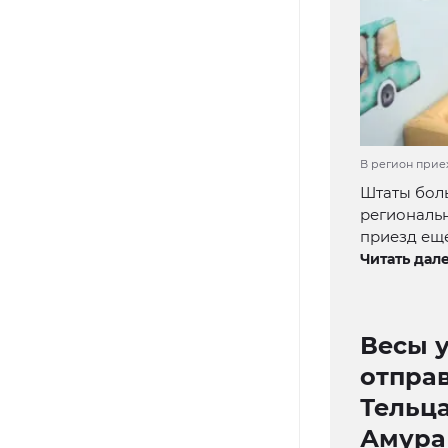
В регион прие
Штаты бол
региональн
приезд еще
Читать дале
Весы 
отправ
Тельца
Амура