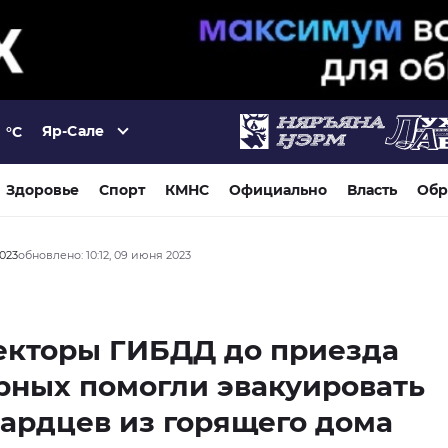
Яр-Сале
°C
Здоровье
Спорт
КМНС
Официально
Власть
Обр
2023
обновлено: 10:12, 09 июня 2023
екторы ГИБДД до приезда
рных помогли эвакуировать
ардцев из горящего дома