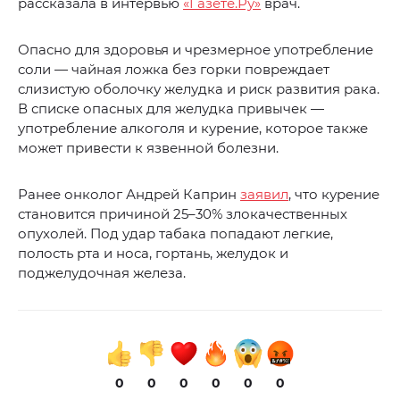
рассказала в интервью
«Газете.Ру»
врач.
Опасно для здоровья и чрезмерное употребление
соли — чайная ложка без горки повреждает
слизистую оболочку желудка и риск развития рака.
В списке опасных для желудка привычек —
употребление алкоголя и курение, которое также
может привести к язвенной болезни.
Ранее онколог Андрей Каприн
заявил
, что курение
становится причиной 25–30% злокачественных
опухолей. Под удар табака попадают легкие,
полость рта и носа, гортань, желудок и
поджелудочная железа.
0
0
0
0
0
0