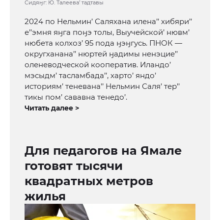
Сидяӈг: Ю. Талеева’ тадтавы
2024 по Нельмин’ Саляхана илена’’ хибяри’’
е’’эмня яӈга поӈэ толы, Выучейской’ нювм’
нюбета колхоз’ 95 пода ӈэӈгусь. ПНОК —
округханана’’ нюртей ӈадимы ненэцие’’
оленеводческой кооператив. Иландо’
мэсыдм’ тасламбада’’, харто’ яндо’
историям’ теневана’’ Нельмин Саля’ тер’’
тикы пом’ сававна тенедо’.
Читать далее >
Для педагогов на Ямале
готовят тысячи
квадратных метров
жилья