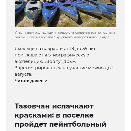
Участникам экспедиции предстоит сплавляться по горным
рекам. Фото из архива Окружного молодёжного центра
Ямальцев в возрасте от 18 до 35 лет
приглашают в этнографическую
экспедицию «Зов тундры».
Зарегистрироваться на участие можно до 1
августа.
Читать далее >
Тазовчан испачкают
красками: в поселке
пройдет пейнтбольный