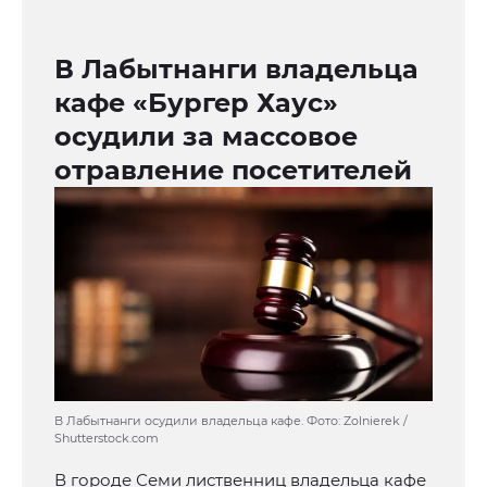
В Лабытнанги владельца
кафе «Бургер Хаус»
осудили за массовое
отравление посетителей
В Лабытнанги осудили владельца кафе. Фото: Zolnierek /
Shutterstock.com
В городе Семи лиственниц владельца кафе